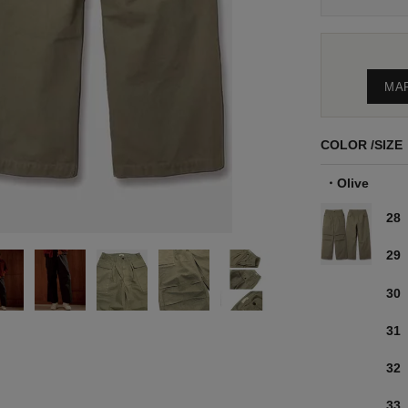
MA
COLOR
SIZE
Olive
28
29
30
31
32
33