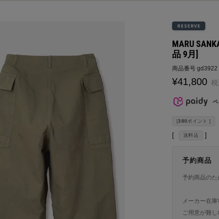
MARU SAN
品 9月]
商品番号
gd3922
¥
41,800
税
ペ
[
380
ポイント ]
送料込
予約商品
予約商品のた
メーカー在庫
ご用意が難し