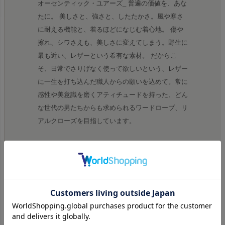
オーセンティック・ユアーズ_ 普遍の価値を、あな
たに。 美しさと、強さと、したたかさ。風や寒さ
に耐える機能と、着るほどになじむ着心地。 傷や
擦れ、シワさえも、美しさに変えてしまう。野生に
最も近い、レザーという希有な素材。 だからこ
そ、日常でさりげなく使って欲しいという、レザー
に一生を打ち込んだ職人からの願いを込めて。常に
感性や美意識を磨くアティチュードを持った、どん
な世代の男たちからも求められるワードローブ、リ
アルクローズを目指しています。
ポリシー
ヒストリック・アプローチ _ 歴史から学び、普遍
となり得るアイテムを展開する。 モダン・コンシ
ャスネス _ 今の時代や個人のライフスタイルにあ
った機能性とデザインを提案する。 ユニーク・ク
リエイション _ どこにも真似できない、オリジナ