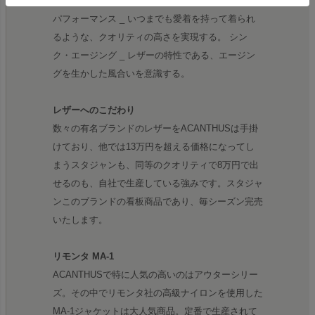
リティある手法や発想による物づくり。 ロング・
パフォーマンス _ いつまでも愛着を持って着られ
るような、クオリティの高さを実現する。 シン
ク・エージング _ レザーの特性である、エージン
グを生かした風合いを意識する。
レザーへのこだわり
数々の有名ブランドのレザーをACANTHUSは手掛
けており、他では13万円を超える価格になってし
まうスタジャンも、同等のクオリティで8万円で出
せるのも、自社で生産している強みです。スタジャ
ンこのブランドの看板商品であり、毎シーズン完売
いたします。
リモンタ MA-1
ACANTHUSで特に人気の高いのはアウターシリー
ズ。その中でリモンタ社の高級ナイロンを使用した
MA-1ジャケットは大人気商品。定番で生産されて