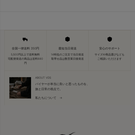
全国一律送料 350円
最短当日発送
安心のサポート
5,500円以上で送料無料
14時迄のご注文で当日発送
サイズや商品選びなども
宅配便発送の商品は送料880
取寄せ品は数営業日後発送
ご相談いただけます
円
ABOUT VDS
バイヤーが本当に良いと思ったものを、
旅と日常の視点で。
私たちについて →