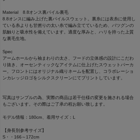
Material 8.8オンス裏パイル裏毛
8.8オンスに編み上げた裏パイルスウェット。裏糸には表糸に使用し
ている糸よりも甘撚りの太い糸で編み立てているため、バツグンの
肌触りと吸水性を備えています。適度な厚みと、ハリを持った上質
な裏毛生地。
Spec
アームホールから袖まわりの太さ、フードの立体感の設計にこだわ
り抜き、オーセンティックなアイテムに仕上げたスウェットパーカ
ー。フロントにはオリジナル織りネームを配置し、コラボレーショ
ンカレッジロゴをシルクスクリーンにてプリントしています。
写真はサンプルの為、実際の商品は若干仕様の変更を施される場合
もございます。その際はご了承の程お願い致します。
モデル情報：180cm、着用サイズ：L
【身長別参考サイズ】
S・・166～172cm