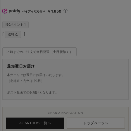
￥1,650
ペイディなら月々
[
90
ポイント ]
送料込
14時までのご注文で当日発送（土日祝除く）
最短翌日お届け
本州エリアは翌日にお届けいたします。
（北海道・九州は中1日）
ポスト投函でのお届けとなります。
BRAND NAVIGATION
ACANTHUS 一覧へ
トップページへ