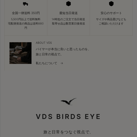
全国一律送料 350円
最短当日発送
安心のサポート
5,500円以上で送料無料
14時迄のご注文で当日発送
サイズや商品選びなども
宅配便発送の商品は送料880
取寄せ品は数営業日後発送
ご相談いただけます
円
ABOUT VDS
バイヤーが本当に良いと思ったものを、
旅と日常の視点で。
私たちについて →
VDS BIRDS EYE
旅と日常をつなぐ視点で、