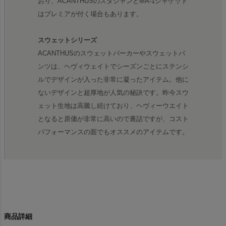
おり、ACANTHUSのスタジャンとMA-1ジャケット
はプレミアが付く場合もあります。
スウェットシリーズ
ACANTHUSのスウェットパーカーやスウェットパ
ンツは、ヘヴィウェイトでシーズンごとにステンシ
ルでデザインが入った非常に凝ったアイテム。他に
ないデザインと超厚地が人気の秘訣です。昨今スウ
ェット生地は高騰し続けており、ヘヴィーウエイト
となると原価が非常に高いので裏話ですが、コスト
パフォーマンスの面でもオススメのアイテムです。
商品詳細