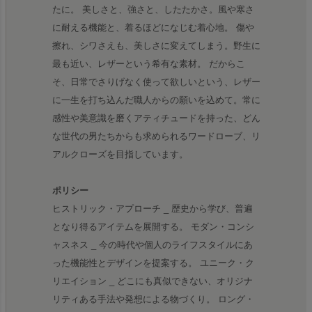
たに。 美しさと、強さと、したたかさ。風や寒さ
に耐える機能と、着るほどになじむ着心地。 傷や
擦れ、シワさえも、美しさに変えてしまう。野生に
最も近い、レザーという希有な素材。 だからこ
そ、日常でさりげなく使って欲しいという、レザー
に一生を打ち込んだ職人からの願いを込めて。常に
感性や美意識を磨くアティチュードを持った、どん
な世代の男たちからも求められるワードローブ、リ
アルクローズを目指しています。
ポリシー
ヒストリック・アプローチ _ 歴史から学び、普遍
となり得るアイテムを展開する。 モダン・コンシ
ャスネス _ 今の時代や個人のライフスタイルにあ
った機能性とデザインを提案する。 ユニーク・ク
リエイション _ どこにも真似できない、オリジナ
リティある手法や発想による物づくり。 ロング・