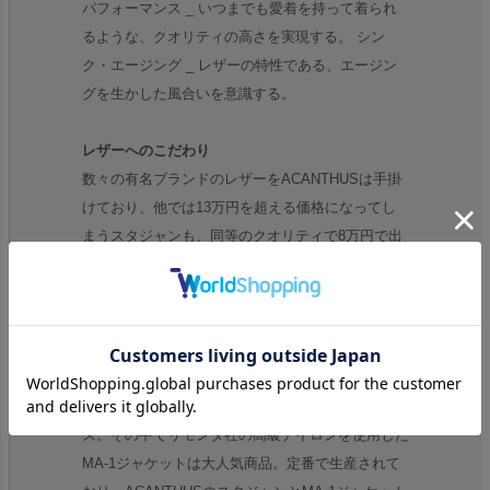
パフォーマンス _ いつまでも愛着を持って着られ
るような、クオリティの高さを実現する。 シン
ク・エージング _ レザーの特性である、エージン
グを生かした風合いを意識する。
レザーへのこだわり
数々の有名ブランドのレザーをACANTHUSは手掛
けており、他では13万円を超える価格になってし
まうスタジャンも、同等のクオリティで8万円で出
せるのも、自社で生産している強みです。スタジャ
ンこのブランドの看板商品であり、毎シーズン完売
いたします。
リモンタ MA-1
ACANTHUSで特に人気の高いのはアウターシリー
ズ。その中でリモンタ社の高級ナイロンを使用した
MA-1ジャケットは大人気商品。定番で生産されて