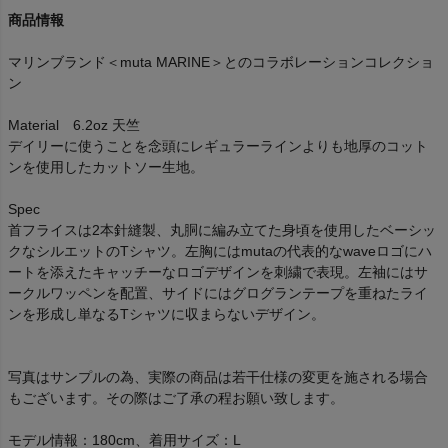
商品情報
マリンブランド＜muta MARINE＞とのコラボレーションコレクショ
ン
Material 6.2oz 天竺
デイリーに使うことを念頭にレギュラーラインよりも地厚のコット
ンを使用したカットソー生地。
Spec
首フライスは2本針縫製、丸胴に編み立てた身頃を使用したベーシッ
クなシルエットのTシャツ。左胸にはmutaの代表的なwaveロゴにハ
ートを添えたキャッチーなロゴデザインを刺繍で表現。左袖にはサ
ークルワッペンを配置、サイドにはグログランテープを重ねたライ
ンを形成し単なるTシャツに収まらないデザイン。
写真はサンプルの為、実際の商品は若干仕様の変更を施される場合
もございます。その際はご了承の程お願い致します。
モデル情報：180cm、着用サイズ：L