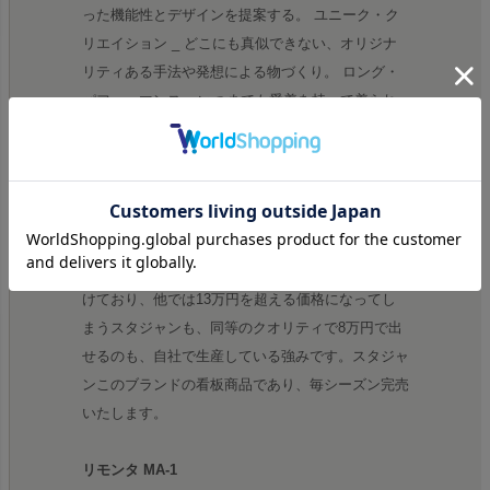
った機能性とデザインを提案する。 ユニーク・ク
リエイション _ どこにも真似できない、オリジナ
リティある手法や発想による物づくり。 ロング・
パフォーマンス _ いつまでも愛着を持って着られ
るような、クオリティの高さを実現する。 シン
ク・エージング _ レザーの特性である、エージン
グを生かした風合いを意識する。
レザーへのこだわり
数々の有名ブランドのレザーをACANTHUSは手掛
けており、他では13万円を超える価格になってし
まうスタジャンも、同等のクオリティで8万円で出
せるのも、自社で生産している強みです。スタジャ
ンこのブランドの看板商品であり、毎シーズン完売
いたします。
リモンタ MA-1