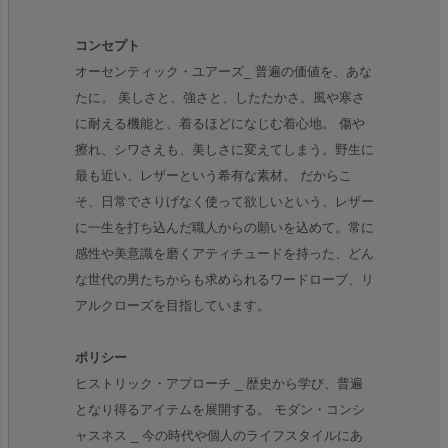
コンセプト
オーセンティック・ユアーズ_ 普遍の価値を、あな
たに。 美しさと、強さと、したたかさ。風や寒さ
に耐える機能と、着るほどになじむ着心地。 傷や
擦れ、シワさえも、美しさに変えてしまう。野生に
最も近い、レザーという希有な素材。 だからこ
そ、日常でさりげなく使って欲しいという、レザー
に一生を打ち込んだ職人からの願いを込めて。常に
感性や美意識を磨くアティチュードを持った、どん
な世代の男たちからも求められるワードローブ、リ
アルクローズを目指しています。
ポリシー
ヒストリック・アプローチ _ 歴史から学び、普遍
となり得るアイテムを展開する。 モダン・コンシ
ャスネス _ 今の時代や個人のライフスタイルにあ