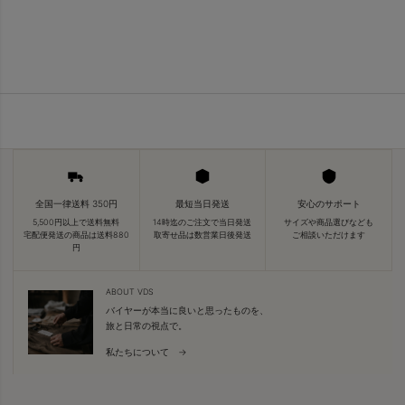
全国一律送料 350円
最短当日発送
安心のサポート
5,500円以上で送料無料
14時迄のご注文で当日発送
サイズや商品選びなども
宅配便発送の商品は送料880
取寄せ品は数営業日後発送
ご相談いただけます
円
ABOUT VDS
バイヤーが本当に良いと思ったものを、
旅と日常の視点で。
私たちについて →