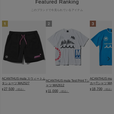
Featured Ranking
このブランドで今見られているアイテム
ACANTHUS muta スウィートム
ACANTHUS mu
ACANTHUS muta Test Print Tシ
タショーツ MA2527
カーTシャツ MA2
ャツ MA2612
27,500
18,700
¥
¥
（税込）
（税込）
11,000
¥
（税込）