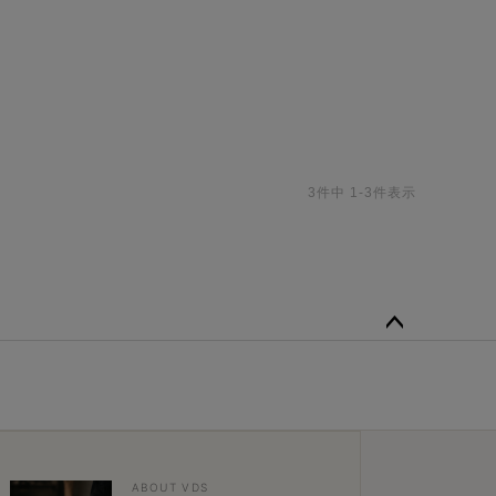
3
件中
1
-
3
件表示
ペー
ジト
ップ
へ
ABOUT VDS