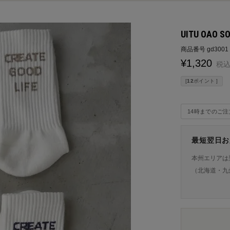
UITU OAO S
商品番号
gd3001
¥
1,320
税
[
12
ポイント ]
14時までのご
最短翌日お
本州エリアは
（北海道・九