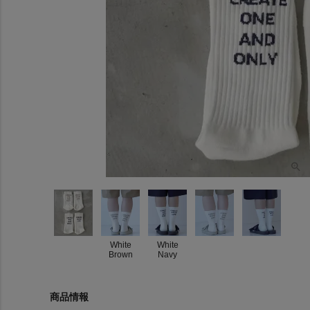
White
White
Brown
Navy
商品情報