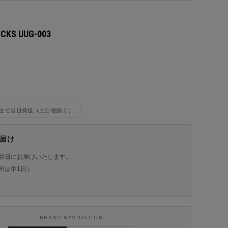
OCKS UUG-003
込
注文で当日発送（土日祝除く）
届け
翌日にお届けいたします。
州は中1日）
BRAND NAVIGATION