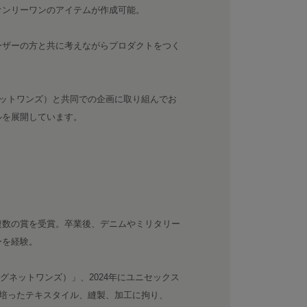
オンリーワンのアイテムが作成可能。
ーザーの方と共に考えながらプロダクトをつく
グネットワンズ）と共同での企画に取り組んでお
ルを展開しています。
複数の賞を受賞。卒業後、デニムやミリタリー
ーを経験。
（シグネットワンズ）」、2024年にユニセックス
で培ったテキスタイル、縫製、加工に拘り、