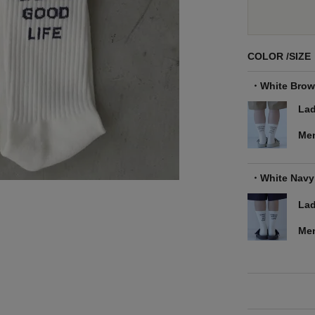
COLOR
SIZE
White Bro
Lad
Me
White Navy
Lad
Me