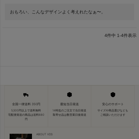
おもろい、こんなデザインよく考えれたなぁ〜。
4
件中
1
-
4
件表示
全国一律送料 350円
最短当日発送
安心のサポート
5,500円以上で送料無料
14時迄のご注文で当日発送
サイズや商品選びなども
宅配便発送の商品は送料880
取寄せ品は数営業日後発送
ご相談いただけます
円
ABOUT VDS