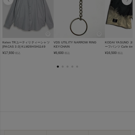
♡
♡
Kelen TRユーティリティーシャツ
VDS UTILITY NARROW RING
KODAI YASUNO
[PACAS 3.0] KLM26HSH1149
KEYCHAIN
ーフパンツ Cafe time
¥
17,930
¥
6,600
¥
16,500
税込
税込
税込