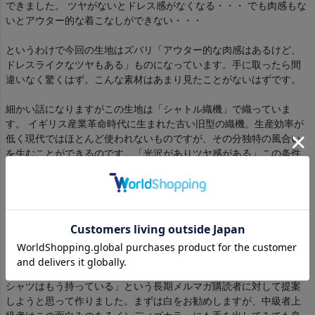
できました。 ツヤがないとドレス感がなくなる・・・ でも肉感もな
いとアウター的な着こなしができない・・・
というわけで今回の生地はズバリ「アウター的な肉感はあるけど、
ドレスライクなツヤもある」ものになっています。手に取ったら間
違いなく驚くはず。こんな素材はあまり見たことがないはずです。
細かい話になりますがこの生地は「シャトル織機」で織っていま
す。 イギリス産業革命時代に生まれた古い旧型の織機。生産効率が
低く現代ではほとんど使われないものですが、その分独特の風合い
を生むことができるのです。「光沢がありツヤ感がある」この条件
を満たしたのが今回のシャトル機機で作られた素材でした。少しコ
ストは高くなってしまいましたが・・・さんざシャツを見てきた私
の審美眼にも耐えられる一級品に仕上がっています。 今回はドレス
ライクな「白」に加えて、 遊び的に「インディゴカラー」を作りま
した。こちらは白にインディゴ染めを施したものでいわゆる「デニ
ムシャツ」です。ただ一般的な「デニムシャツ」よりも遥かに光沢
感が強く、また色落ち加工もしていないため濃紺のドレスシャツの
ような面白い風合いに仕上がっています。 「自分の中で満足いく白
シャツはもう持っている」という長期メルマガ購読者に対して提案
しようと思って作りました。まずは白をお勧めしますが、中級者上