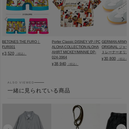
BETONES THE FURO｜
Porter Classic DISNEY VP / PC
GERMAN ARMY 
FUR001
ALOHA COLLECTION ALOHA
ORIGINAL ジ
AHIRT MICKEY/MINNIE DP-
トレーナーオリジナル
3,520
¥
（税込）
024-3964
30,800
¥
（税込）
38,940
¥
（税込）
ALSO VIEWED
一緒に見られている商品