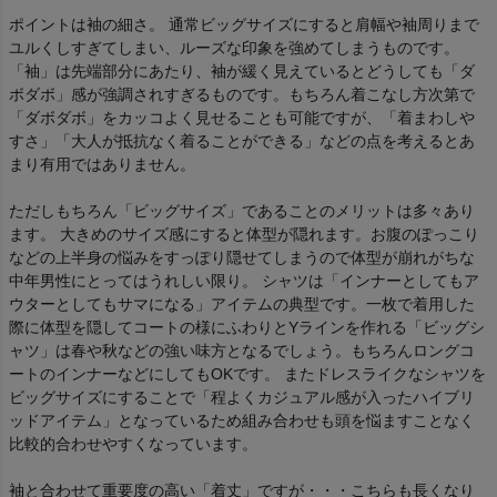
ポイントは袖の細さ。 通常ビッグサイズにすると肩幅や袖周りまで
ユルくしすぎてしまい、ルーズな印象を強めてしまうものです。
「袖」は先端部分にあたり、袖が緩く見えているとどうしても「ダ
ボダボ」感が強調されすぎるものです。もちろん着こなし方次第で
「ダボダボ」をカッコよく見せることも可能ですが、「着まわしや
すさ」「大人が抵抗なく着ることができる」などの点を考えるとあ
まり有用ではありません。
ただしもちろん「ビッグサイズ」であることのメリットは多々あり
ます。 大きめのサイズ感にすると体型が隠れます。お腹のぽっこり
などの上半身の悩みをすっぽり隠せてしまうので体型が崩れがちな
中年男性にとってはうれしい限り。 シャツは「インナーとしてもア
ウターとしてもサマになる」アイテムの典型です。一枚で着用した
際に体型を隠してコートの様にふわりとYラインを作れる「ビッグシ
ャツ」は春や秋などの強い味方となるでしょう。もちろんロングコ
ートのインナーなどにしてもOKです。 またドレスライクなシャツを
ビッグサイズにすることで「程よくカジュアル感が入ったハイブリ
ッドアイテム」となっているため組み合わせも頭を悩ますことなく
比較的合わせやすくなっています。
袖と合わせて重要度の高い「着丈」ですが・・・こちらも長くなり