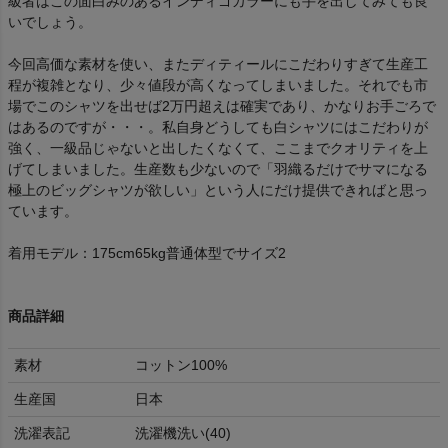
級者はこの面白みのあるインディゴカラーにも手を出してみても良
いでしょう。
今回高価な素材を使い、またディティールにこだわりすぎて生産工
程が複雑となり、少々値段が高くなってしまいました。それでも市
場でこのシャツを出せば2万円超えは確実であり、かなりお手ごろで
はあるのですが・・・。私自身どうしても白シャツにはこだわりが
強く、一級品じゃないと出したくなくて、ここまでクオリティを上
げてしまいました。生産数も少ないので「羽織るだけでサマになる
極上のビッグシャツが欲しい」という人にだけ提供できればと思っ
ています。
着用モデル：175cm65kg普通体型でサイズ2
商品詳細
素材
コットン100%
生産国
日本
洗濯表記
洗濯機洗い(40)