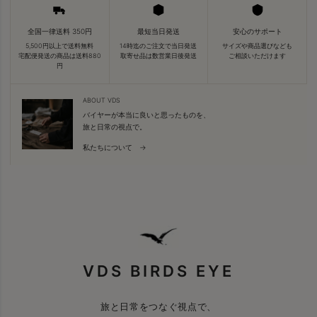
全国一律送料 350円
最短当日発送
安心のサポート
5,500円以上で送料無料
14時迄のご注文で当日発送
サイズや商品選びなども
宅配便発送の商品は送料880
取寄せ品は数営業日後発送
ご相談いただけます
円
ABOUT VDS
バイヤーが本当に良いと思ったものを、
旅と日常の視点で。
私たちについて →
VDS BIRDS EYE
旅と日常をつなぐ視点で、