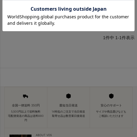
Lサイズにして正解でした。５５歳の私には少し可愛すぎる
けど、上手く着こなせそうです。
1
件中
1
-
1
件表示
全国一律送料 350円
最短当日発送
安心のサポート
5,500円以上で送料無料
14時迄のご注文で当日発送
サイズや商品選びなども
宅配便発送の商品は送料880
取寄せ品は数営業日後発送
ご相談いただけます
円
ABOUT VDS