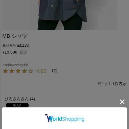
MB シャツ
商品番号
gd1133
¥
19,800
税込
4.00
1
1
件中
1
-
1
件表示
ひろさん
4
購入者
大阪府
50代
男性
投稿日
2023/08/09