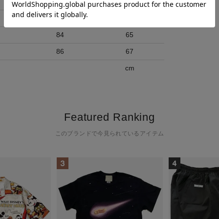
裄丈
着丈
82
63
84
65
86
67
cm
Featured Ranking
このブランドで今見られているアイテム