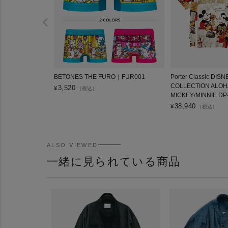
BETONES THE FURO｜FUR001
Porter Classic DIS
COLLECTION ALOH
3,520
¥
（税込）
MICKEY/MINNIE DP
38,940
¥
（税込）
ALSO VIEWED
一緒に見られている商品