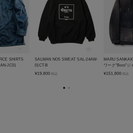
♡
♡
URCE SHIRTS
SALMAN NO5 SWEAT SAL-24AW-
MARU SANKA
AN-JC01
01CT-B
ワーク"Boro"ジ
¥
19,800
¥
151,800
税込
税込