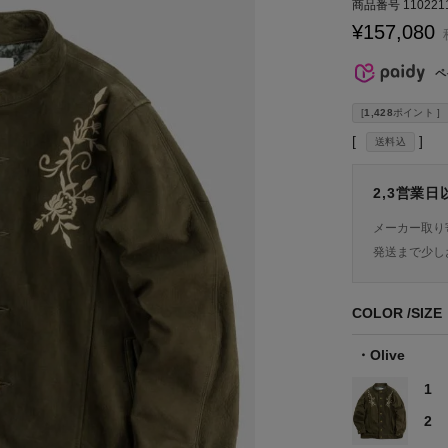
商品番号
110221
¥
157,080
ペ
[
1,428
ポイント ]
送料込
2,3営業
メーカー取り
発送まで少し
COLOR
SIZE
Olive
1
2