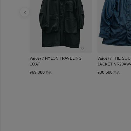
♡
Varde77 NYLON TRAVELING
Varde77 THE SO
COAT
JACKET VR20AW-
¥
69,080
¥
30,580
税込
税込