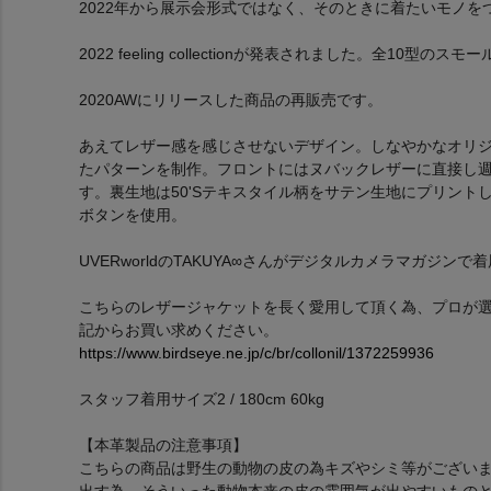
2022年から展示会形式ではなく、そのときに着たいモノをつ
2022 feeling collectionが発表されました。全10型の
2020AWにリリースした商品の再販売です。
あえてレザー感を感じさせないデザイン。しなやかなオリジ
たパターンを制作。フロントにはヌバックレザーに直接し
す。裏生地は50'Sテキスタイル柄をサテン生地にプリン
ボタンを使用。
UVERworldのTAKUYA∞さんがデジタルカメラマガジン
こちらのレザージャケットを長く愛用して頂く為、プロが
記からお買い求めください。
https://www.birdseye.ne.jp/c/br/collonil/1372259936
スタッフ着用サイズ2 / 180cm 60kg
【本革製品の注意事項】
こちらの商品は野生の動物の皮の為キズやシミ等がござい
出す為、そういった動物本来の皮の雰囲気が出やすいもの