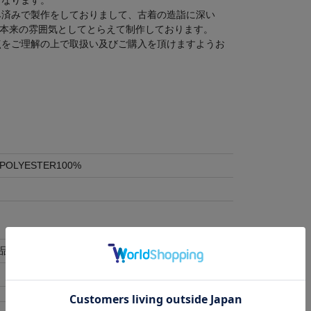
み済みで製作をしておりまして、古着の造詣に深い
て革本来の雰囲気としてとらえて制作しております。
点をご理解の上で取扱い及びご購入を頂けますようお
 -POLYESTER100%
品不可となります。 (
詳細はこちら
)