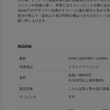
コットンや化繊と違い、本革にはそういったことを織り込
Varde77のデザイナー自身がそういった傷の部分も含め
多少の色ムラ・染めムラ及び自然の傷はつきものだという
願い申し上げます。
商品詳細
素材
COW LEATHER / LINING
洗濯表記
ドライクリーニング
全国一律880円
送料
(5,500円以上送料無料)
返品交換
こちらは取り寄せ品の為返
ラッピング
不可