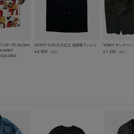
NEY VP / PC ALOHA
GYPSY CAT×久方広之 流星猫 Tシャツ
VOIRY サンデーパ
A AHIRT
4,950
7,150
¥
¥
（税込）
（税込）
-024-3964