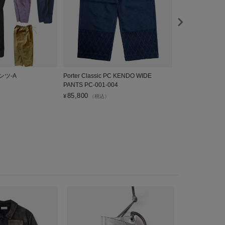
ンツ-A
Porter Classic PC KENDO WIDE
GERMAN ARMY 
PANTS PC-001-004
ジャーマン アー
ナル ref.1000
85,800
¥
（税込）
30,800
¥
（税込）
ACANTHUS
チジャケット M
月下旬入荷予