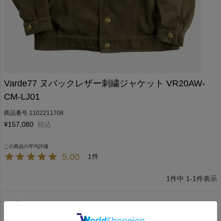
Varde77 ヌバックレザー刺繍ジャケット VR20AW-
CM-LJ01
商品番号
1102211708
¥
157,080
税込
5.00
1
1
件中
1
-
1
件表示
綺羅
2
購入者