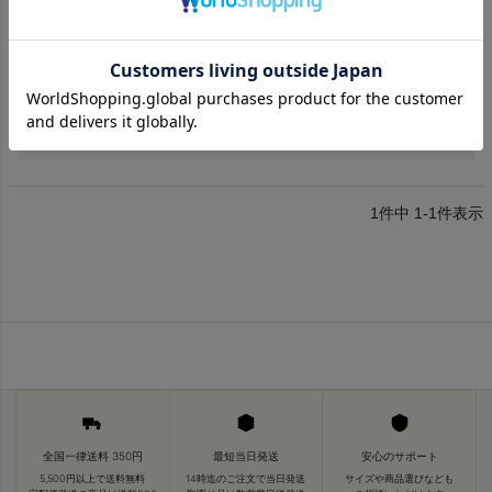
非公開
投稿日
2022/11/17
問い合わせに対してもすごく丁寧でした。

また機会があれば購入したいのです。
1
件中
1
-
1
件表示
全国一律送料 350円
最短当日発送
安心のサポート
5,500円以上で送料無料
14時迄のご注文で当日発送
サイズや商品選びなども