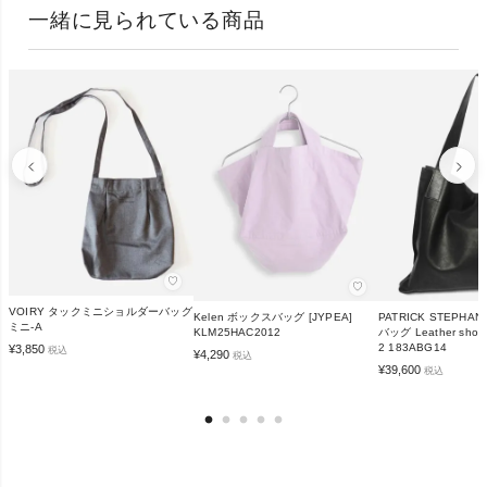
一緒に見られている商品
♡
♡
VOIRY タックミニショルダーバッグ
Kelen ボックスバッグ [JYPEA]
PATRICK STEPH
ミニ-A
KLM25HAC2012
バッグ Leather should
2 183ABG14
¥
3,850
税込
¥
4,290
税込
¥
39,600
税込