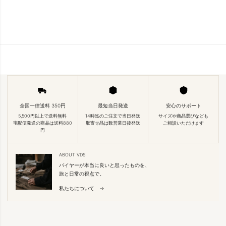
全国一律送料 350円
最短当日発送
安心のサポート
5,500円以上で送料無料
14時迄のご注文で当日発送
サイズや商品選びなども
宅配便発送の商品は送料880
取寄せ品は数営業日後発送
ご相談いただけます
円
ABOUT VDS
バイヤーが本当に良いと思ったものを、
旅と日常の視点で。
私たちについて →