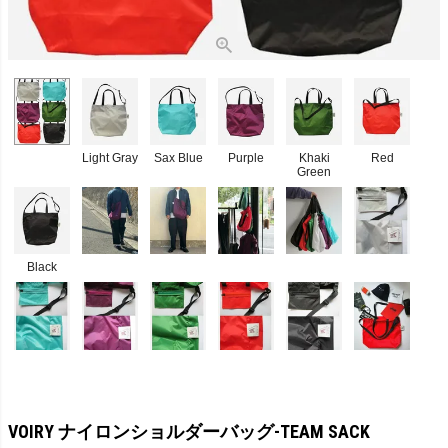
Light Gray
Sax Blue
Purple
Khaki
Red
Green
Black
VOIRY ナイロンショルダーバッグ-TEAM SACK