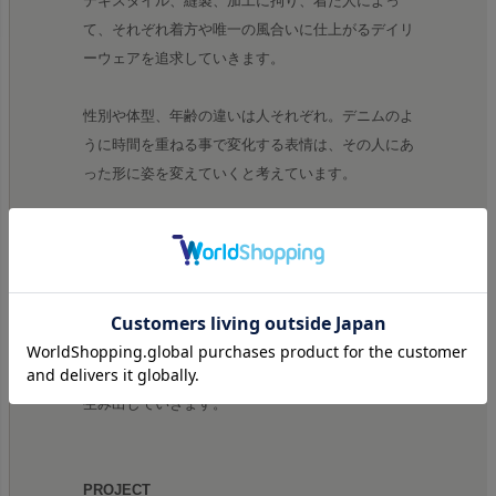
テキスタイル、縫製、加工に拘り、着た人によっ
て、それぞれ着方や唯一の風合いに仕上がるデイリ
ーウェアを追求していきます。
性別や体型、年齢の違いは人それぞれ。デニムのよ
うに時間を重ねる事で変化する表情は、その人にあ
った形に姿を変えていくと考えています。
外見の過剰なデザインは避け、デイリーユースしや
すいアイテムたち。テキスタイルや縫製仕様などの
細部にこだわり、経年変化を見越したデザインをし
ています。
UITUは着用者と一緒に記憶を共にし、旅する服を
生み出していきます。
PROJECT