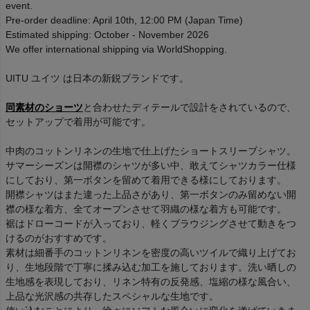
event.
Pre-order deadline: April 10th, 12:00 PM (Japan Time)
Estimated shipping: October - November 2026
We offer international shipping via WorldShopping.
UITU ユイツ は日本の新鋭ブランドです。
同素材のショーツ
と合わせたディテールで設計をされているので、
セットアップで着用が可能です。
中肉のコットンリネンの生地で仕上げたショートスリーブシャツ。
サマーシーズンは開襟のシャツが多い中、敢えてシャツカラー仕様
にしており、第一ボタンを留めて着用できる様にしております。
開襟シャツはまた違った上品さがあり、第一ボタンのみ留めない開
襟の様な着方、全てオープンさせて羽織の様な着方も可能です。
裾はドローコードが入っており、軽くブラウジングさせて動きをつ
けるのがおすすめです。
素材は細番手のコットンリネンを密度の高いツイルで織り上げてお
り、生地段階で丁寧に揉み込む加工を施しております。洗い晒しの
生地感を表現しており、リネン特有の反発感、塩縮の様な風合い、
上品な光沢感の共存したスペシャルな生地です。