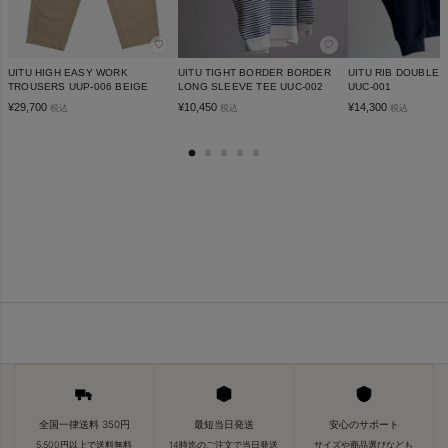
♡
♡
UITU HIGH EASY WORK
UITU TIGHT BORDER BORDER
UITU RIB DOUBLE 
TROUSERS UUP-006 BEIGE
LONG SLEEVE TEE UUC-002
UUC-001
¥
29,700
¥
10,450
¥
14,300
税込
税込
税込
全国一律送料 350円
最短当日発送
安心のサポート
5,500円以上で送料無料
14時迄のご注文で当日発送
サイズや商品選びなども