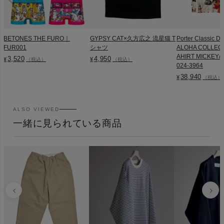
BETONES THE FURO｜
GYPSY CAT×久方広之 流星猫 T
Porter Classic D
FUR001
シャツ
ALOHA COLLEC
AHIRT MICKEY/M
3,520
4,950
¥
¥
（税込）
（税込）
024-3964
38,940
¥
（税込）
ALSO VIEWED
一緒に見られている商品