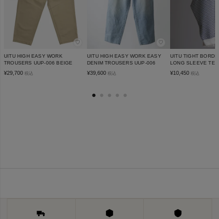
♡
♡
UITU HIGH EASY WORK
UITU HIGH EASY WORK EASY
UITU TIGHT BORD
TROUSERS UUP-006 BEIGE
DENIM TROUSERS UUP-006
LONG SLEEVE TEE
¥
29,700
¥
39,600
¥
10,450
税込
税込
税込