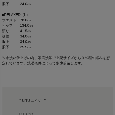
股下 24.0㎝
■RELAXED（L）
ウエスト 78.0㎝
ヒップ 134.0㎝
渡り 41.5㎝
裾幅 34.0㎝
股上 34.0㎝
股下 25.5㎝
※未洗い仕上げの為、家庭洗濯で上記サイズから３％程の縮みを想
定しています。洗濯条件によって多少前後します。
“ UITU ユイツ ”
UITUとは