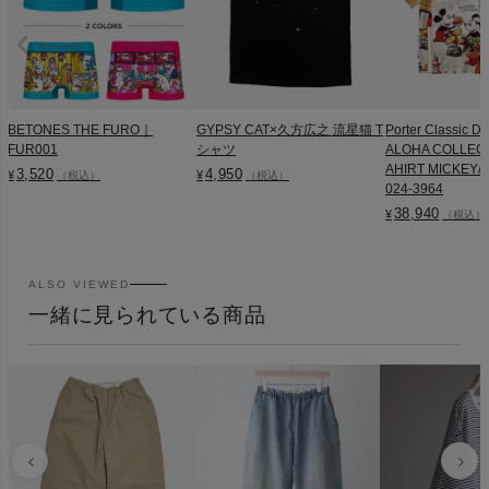
BETONES THE FURO｜
GYPSY CAT×久方広之 流星猫 T
Porter Classic D
FUR001
シャツ
ALOHA COLLEC
AHIRT MICKEY/M
3,520
4,950
¥
¥
（税込）
（税込）
024-3964
38,940
¥
（税込）
ALSO VIEWED
一緒に見られている商品