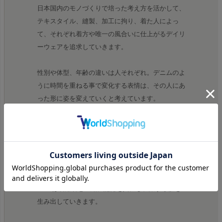
日本国内のモノづくりで培った考え方を活かして、
テキスタイル、縫製、加工に拘り、着た人によっ
て、それぞれ着方や唯一の風合いに仕上がるデイリ
ーウェアを追求していきます。
性別や体型、年齢の違いは人それぞれ。デニムのよ
うに時間を重ねる事で変化する表情は、その人にあ
った形に姿を変えていくと考えています。
外見の過剰なデザインは避け、デイリーユースしや
すいアイテムたち。テキスタイルや縫製仕様などの
細部にこだわり、経年変化を見越したデザインをし
ています。
UITUは着用者と一緒に記憶を共にし、旅する服を
生み出していきます。