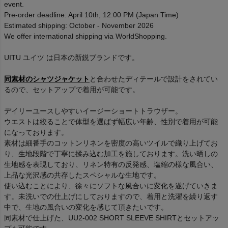
event.
Pre-order deadline: April 10th, 12:00 PM (Japan Time)
Estimated shipping: October - November 2026
We offer international shipping via WorldShopping.
UITU ユイツ は日本の新鋭ブランドです。
同素材のシャツジャケット
と合わせたディテールで設計をされてい
るので、セットアップで着用が可能です。
デイリーユースしやすいイージーショートトラウザー。
ウエストは絞ることで体型を選ばず幅広い年齢、性別で着用が可能
になっております。
素材は細番手のコットンリネンを密度の高いツイルで織り上げてお
り、生地段階で丁寧に揉み込む加工を施しております。洗い晒しの
生地感を表現しており、リネン特有の反発感、塩縮の様な風合い、
上品な光沢感の共存したスペシャルな生地です。
使い込むことにより、徐々にソフトな風合いに変化を遂げていきま
す。未洗いでの仕上げにしておりますので、着用と洗濯を繰り返す
中で、生地の風合いの変化を感じて頂きたいです。
同素材で仕上げた、UU2-002 SHORT SLEEVE SHIRTとセットアッ