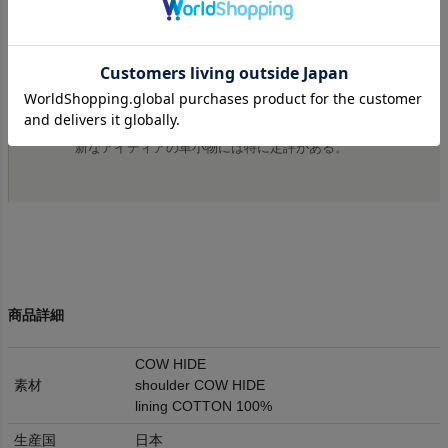
PATRICK STEPHAN（パトリックステファン）を
スタート。
芸術的な美の可能性を東洋と西洋の融合、フェミニ
ンとマスキュリンの融合によって追及しており、斬
新なアイディアの革小物には特に定評がある。
商品詳細
COW HIDE
素材
shoulder COW HIDE
lining COTTON 100%
生産国
日本