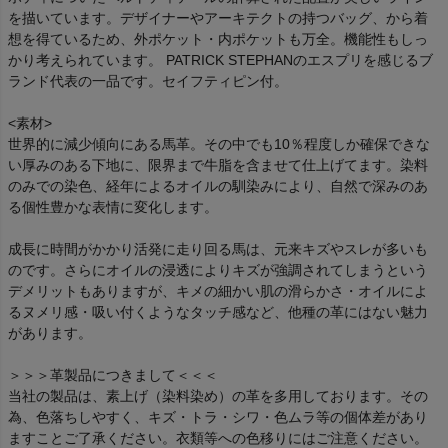
を描いています。デザイナーやアーキテクトの持つバッグ、から着
想を得ているため、外ポケット・内ポケットも万全。機能性もしっ
かり考えられています。 PATRICK STEPHANのエスプリを感じるブ
ランド代表の一品です。セイフティピン付。
<素材>
世界的に減少傾向にある馬革。その中でも10％程度しか確保できな
い厚みのある下地に、限界まで牛脂を含ませて仕上げてます。染料
のみでの染色、経年によるオイルの馴染みにより、自然で深みのあ
る個性豊かな表情に変化します。
成長に時間がかかり活発に走り回る馬は、元来キズやスレが多いも
のです。さらにオイルの浸透によりキズが強調されてしまうという
デメリットもありますが、キメの細かい肌の滑らかさ・オイルによ
るヌメリ感・吸い付くようなタッチ感など、他種の革にはない魅力
があります。
＞＞＞革製品につきまして＜＜＜
当社の製品は、素上げ（染料染め）の革を多用しております。その
為、色落ちしやすく、キズ・トラ・シワ・色ムラ等の個体差があり
ますことご了承ください。衣類等への色移りにはご注意ください。