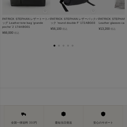
♡
♡
PATRICK STEPHAN レザートートバ
PATRICK STEPHAN レザーバックパ
PATRICK STEPH
ッグ Leather tote bag 'grande
ック 'round double F' 172ABG03
Leather glasses ca
poche' 2 174ABG01
¥
56,100
¥
13,200
税込
税込
¥
66,000
税込
全国一律送料 350円
最短当日発送
安心のサポート