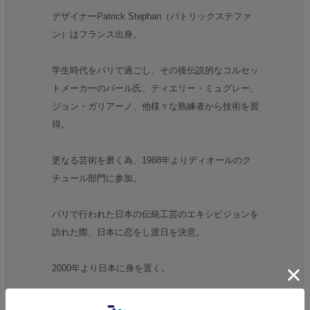
デザイナーPatrick Stephan（パトリックステファ
ン）はフランス出身。
学生時代をパリで過ごし、その後伝説的なコルセッ
トメーカーのパール氏、ティエリー・ミュグレー、
ジョン・ガリアーノ、他様々な熟練者から技術を習
得。
更なる芸術を磨く為、1988年よりディオールのク
チュール部門に参加。
パリで行われた日本の伝統工芸のエキシビジョンを
訪れた際、日本に恋をし渡日を決意。
2000年より日本に身を置く。
2003年より自身の名前を冠にしたブランド、