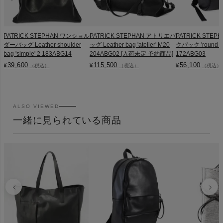
PATRICK STEPHAN ワンショル
PATRICK STEPHAN アトリエバ
PATRICK STE
ダーバッグ Leather shoulder
ッグ Leather bag 'atelier' M20
クパック 'round do
bag 'simple' 2 183ABG14
204ABG02 [入荷未定 予約商品]
172ABG03
39,600
115,500
56,100
¥
¥
¥
（税込）
（税込）
（税込）
ALSO VIEWED
一緒に見られている商品