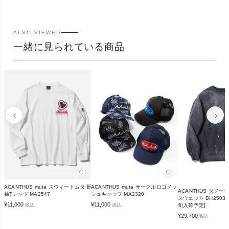
ALSO VIEWED
一緒に見られている商品
♡
♡
ACANTHUS muta スウィートムタ 長
ACANTHUS muta サークルロゴメッ
ACANTHUS ダメー
袖Tシャツ MA2547
シュキャップ MA2320
スウェット DH2503 
¥
11,000
¥
11,000
税込
税込
旬入荷予定]
¥
29,700
税込