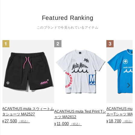
Featured Ranking
このブランドで今見られているアイテム
ACANTHUS muta スウィートム
ACANTHUS mu
ACANTHUS muta Test Print Tシ
タショーツ MA2527
カーTシャツ MA2
ャツ MA2612
27,500
18,700
¥
¥
（税込）
（税込）
11,000
¥
（税込）