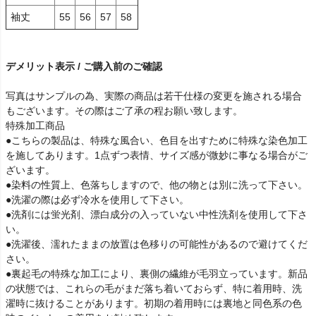
袖丈
55
56
57
58
デメリット表示 / ご購入前のご確認
写真はサンプルの為、実際の商品は若干仕様の変更を施される場合
もございます。その際はご了承の程お願い致します。
特殊加工商品
●こちらの製品は、特殊な風合い、色目を出すために特殊な染色加工
を施してあります。1点ずつ表情、サイズ感が微妙に事なる場合がご
ざいます。
●染料の性質上、色落ちしますので、他の物とは別に洗って下さい。
●洗濯の際は必ず冷水を使用して下さい。
●洗剤には蛍光剤、漂白成分の入っていない中性洗剤を使用して下さ
い。
●洗濯後、濡れたままの放置は色移りの可能性があるので避けてくだ
さい。
●裏起毛の特殊な加工により、裏側の繊維が毛羽立っています。新品
の状態では、これらの毛がまだ落ち着いておらず、特に着用時、洗
濯時に抜けることがあります。初期の着用時には裏地と同色系の色