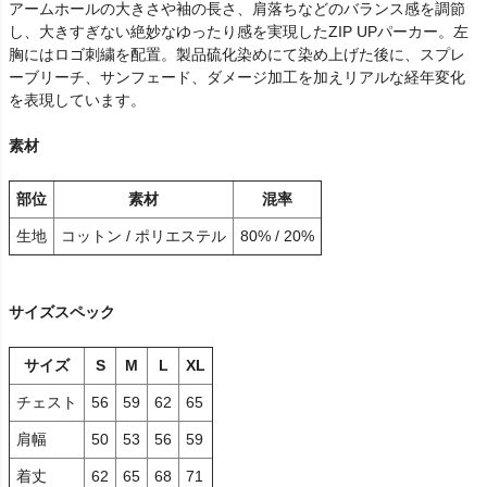
アームホールの大きさや袖の長さ、肩落ちなどのバランス感を調節
し、大きすぎない絶妙なゆったり感を実現したZIP UPパーカー。左
胸にはロゴ刺繍を配置。製品硫化染めにて染め上げた後に、スプレ
ーブリーチ、サンフェード、ダメージ加工を加えリアルな経年変化
を表現しています。
素材
部位
素材
混率
生地
コットン / ポリエステル
80% / 20%
サイズスペック
サイズ
S
M
L
XL
チェスト
56
59
62
65
肩幅
50
53
56
59
着丈
62
65
68
71