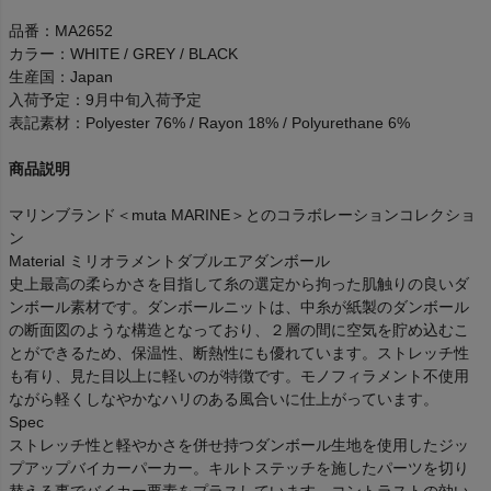
品番：MA2652
カラー：WHITE / GREY / BLACK
生産国：Japan
入荷予定：9月中旬入荷予定
表記素材：Polyester 76% / Rayon 18% / Polyurethane 6%
商品説明
マリンブランド＜muta MARINE＞とのコラボレーションコレクショ
ン
Material ミリオラメントダブルエアダンボール
史上最高の柔らかさを目指して糸の選定から拘った肌触りの良いダ
ンボール素材です。ダンボールニットは、中糸が紙製のダンボール
の断面図のような構造となっており、２層の間に空気を貯め込むこ
とができるため、保温性、断熱性にも優れています。ストレッチ性
も有り、見た目以上に軽いのが特徴です。モノフィラメント不使用
ながら軽くしなやかなハリのある風合いに仕上がっています。
Spec
ストレッチ性と軽やかさを併せ持つダンボール生地を使用したジッ
プアップバイカーパーカー。キルトステッチを施したパーツを切り
替える事でバイカー要素をプラスしています。コントラストの効い