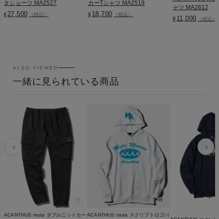
タショーツ MA2527
カーTシャツ MA2519
ャツ MA2612
27,500
18,700
¥
¥
（税込）
（税込）
11,000
¥
（税込）
ALSO VIEWED
一緒に見られている商品
♡
♡
ACANTHUS muta ダブルニットカー
ACANTHUS muta スクリプトロゴパ