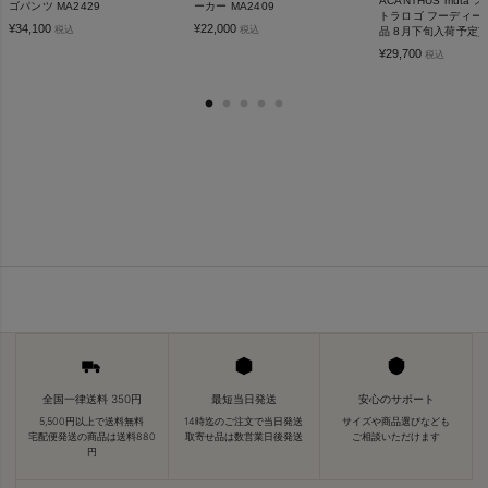
ACANTHUS muta
ゴパンツ MA2429
ーカー MA2409
トラロゴ フーディー M
¥
34,100
¥
22,000
税込
税込
品 8月下旬入荷予定]
¥
29,700
税込
全国一律送料 350円
最短当日発送
安心のサポート
5,500円以上で送料無料
14時迄のご注文で当日発送
サイズや商品選びなども
宅配便発送の商品は送料880
取寄せ品は数営業日後発送
ご相談いただけます
円