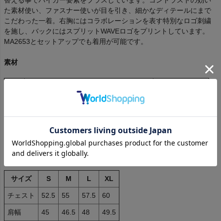
た素材使い、ファスナー使いが目を引き、細かなディテールにまで
こだわった一着。右胸にはコラボレーションを表す特別なロゴ刺繍
を施し、バックにはスプリットWAVEロゴをプリントしています。
MA2653とセットアップでも着用が可能です。
素材
部位
素材
混率
表地
ポリエステル / レーヨン / ポリウレタン
76% / 18% / 6%
別布
ポリエステル
100%
サイズスペック
サイズ
S
M
L
XL
チェスト
52.5
55
57.5
60
肩幅
45
46.5
48
49.5