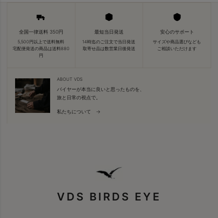
全国一律送料 350円
最短当日発送
安心のサポート
5,500円以上で送料無料
14時迄のご注文で当日発送
サイズや商品選びなども
宅配便発送の商品は送料880
取寄せ品は数営業日後発送
ご相談いただけます
円
ABOUT VDS
バイヤーが本当に良いと思ったものを、
旅と日常の視点で。
私たちについて →
VDS BIRDS EYE