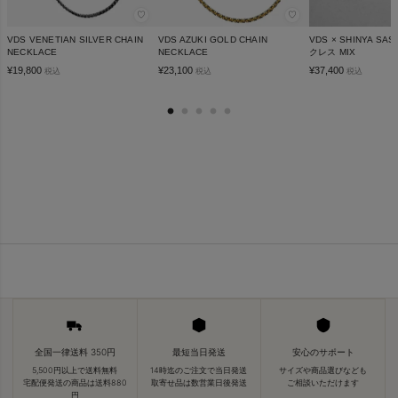
♡
♡
VDS VENETIAN SILVER CHAIN
VDS AZUKI GOLD CHAIN
VDS × SHINYA S
NECKLACE
NECKLACE
クレス MIX
¥
19,800
¥
23,100
¥
37,400
税込
税込
税込
全国一律送料 350円
最短当日発送
安心のサポート
5,500円以上で送料無料
14時迄のご注文で当日発送
サイズや商品選びなども
宅配便発送の商品は送料880
取寄せ品は数営業日後発送
ご相談いただけます
円