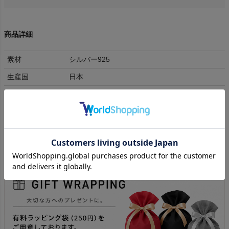
商品詳細
素材
シルバー925
生産国
日本
長さ
F
50cm
cm