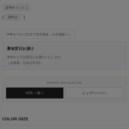
[
270
ポイント ]
送料込
14時までのご注文で当日発送（土日祝除く）
最短翌日お届け
本州エリアは翌日にお届けいたします。
（北海道・九州は中1日）
BRAND NAVIGATION
VDS 一覧へ
トップページへ
COLOR
SIZE