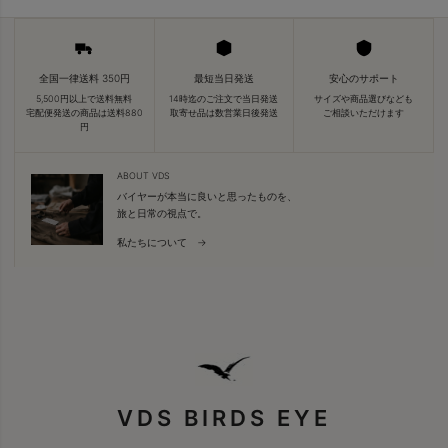
全国一律送料 350円
最短当日発送
安心のサポート
5,500円以上で送料無料
14時迄のご注文で当日発送
サイズや商品選びなども
宅配便発送の商品は送料880
取寄せ品は数営業日後発送
ご相談いただけます
円
ABOUT VDS
バイヤーが本当に良いと思ったものを、
旅と日常の視点で。
私たちについて →
VDS BIRDS EYE