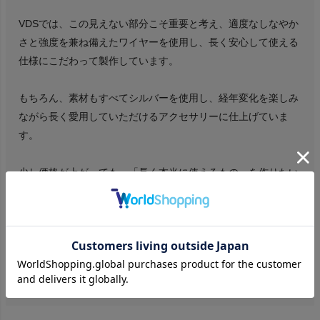
VDSでは、この見えない部分こそ重要と考え、適度なしなやか
さと強度を兼ね備えたワイヤーを使用し、長く安心して使える
仕様にこだわって製作しています。
もちろん、素材もすべてシルバーを使用し、経年変化を楽しみ
ながら長く愛用していただけるアクセサリーに仕上げていま
す。
少し価格が上がっても、「長く本当に使えるもの」を作りたい
という考えから、この仕様にしています。
また、修理対応もSHINYA SASAKO本人が行っておりますの
で、アフターケアの面でも安心してお使いいただけます。
SHINYA SASAKOの作品はこちら