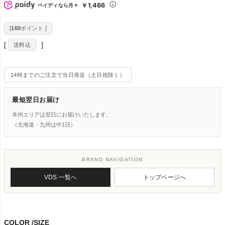
￥1,466
ペイディなら月々
[
160
ポイント ]
送料込
14時までのご注文で当日発送（土日祝除く）
最短翌日お届け
本州エリアは翌日にお届けいたします。
（北海道・九州は中1日）
BRAND NAVIGATION
VDS 一覧へ
トップページへ
COLOR
SIZE