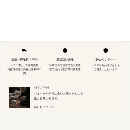
全国一律送料 350円
最短当日発送
安心のサポート
5,500円以上で送料無料
14時迄のご注文で当日発送
サイズや商品選びなども
宅配便発送の商品は送料880
取寄せ品は数営業日後発送
ご相談いただけます
円
ABOUT VDS
バイヤーが本当に良いと思ったものを、
旅と日常の視点で。
私たちについて →