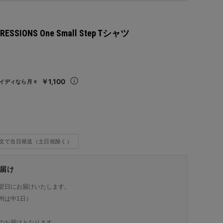
RESSIONS One Small Step Tシャツ
込
￥1,100
イディなら月々
注文で当日発送（土日祝除く）
届け
翌日にお届けいたします。
州は中1日）
のお届けとなります。