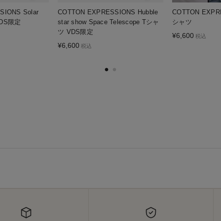
IONS Solar
COTTON EXPRESSIONS Hubble
COTTON EXPRE
VDS限定
star show Space Telescope Tシャ
シャツ
ツ VDS限定
¥
6,600
税込
¥
6,600
税込