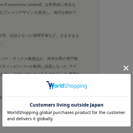
xpressions Limited】 は世界的に有名な
門にTシャツデザインを提供し、成功を納めて
記号、伝説となった物理学者など、さまざまな
す。
リバー・サックス教授ほか、科学分野の専門家
スティンビーバーが着用し話題となった アイ
した、 ロサンゼルスにあるグリフィス 展望台
良き雰囲気が残る数少ないブランドです。