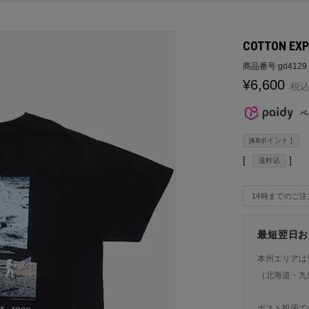
COTTON EXP
商品番号
gd4129
¥
6,600
税
ペ
[
60
ポイント ]
送料込
14時までのご
最短翌日お
本州エリアは
（北海道・九
ポスト投函で