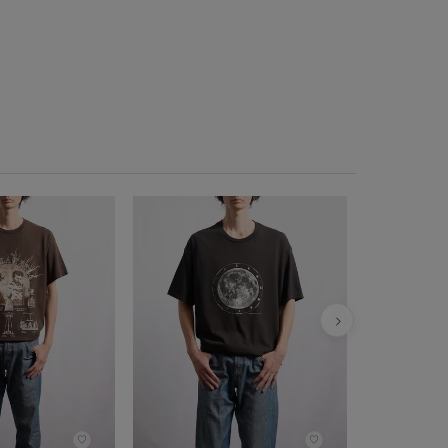
COTTON EXP
Hole Tシャツ
¥
6,600
税込
♡
♡