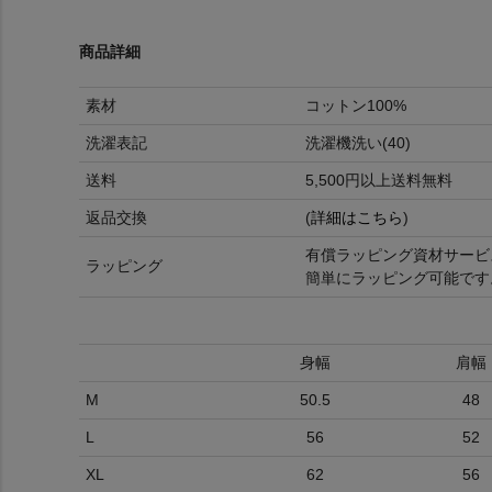
商品詳細
素材
コットン100%
洗濯表記
洗濯機洗い(40)
送料
5,500円以上送料無料
返品交換
(
詳細はこちら
)
有償ラッピング資材サービ
ラッピング
簡単にラッピング可能です
身幅
肩幅
M
50.5
48
L
56
52
XL
62
56