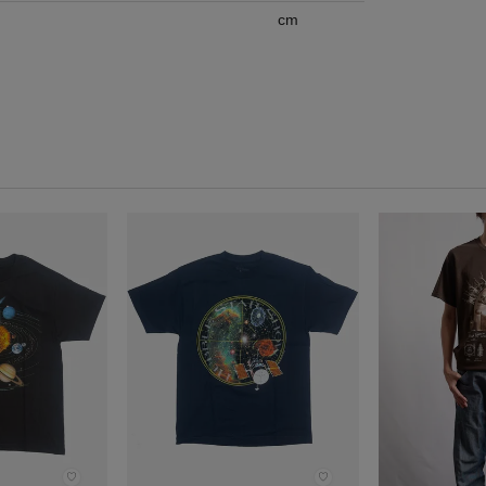
cm
♡
♡