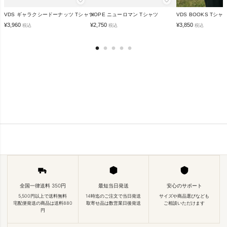
♡
♡
VDS ギャラクシードーナッツ Tシャツ
NOPE ニューロマン Tシャツ
VDS BOOKS Tシャ
¥
3,960
¥
2,750
¥
3,850
税込
税込
税込
全国一律送料 350円
最短当日発送
安心のサポート
5,500円以上で送料無料
14時迄のご注文で当日発送
サイズや商品選びなども
宅配便発送の商品は送料880
取寄せ品は数営業日後発送
ご相談いただけます
円