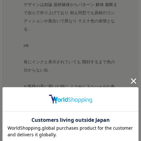
デザインは勿論 資材確保からパターン 解体 裁断ま
で自らで作り上げており 例え同型でも資材のコン
ディションや風合いで異なり 十人十色の表情とな
る.
ink
単にインクと表示されていても 開封するまで色の
分からない缶.
お客様の手に届いた時に ようやくスペシャルな色
になる.
お客様にとって 長年愛着を持って着用して頂ける
商品製作を心掛けています.