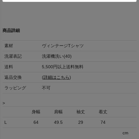
商品詳細
素材
ヴィンテージTシャツ
洗濯表記
洗濯機洗い(40)
送料
5,500円以上送料無料
返品交換
(
詳細はこちら
)
ラッピング
不可
>
身幅
肩幅
袖丈
着丈
L
64
49.5
29
74
cm