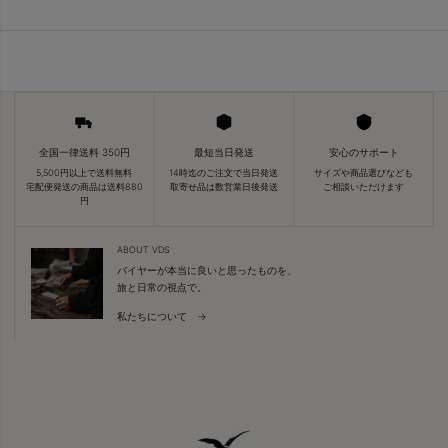
全国一律送料 350円
最短当日発送
安心のサポート
5,500円以上で送料無料
14時迄のご注文で当日発送
サイズや商品選びなども
宅配便発送の商品は送料880
取寄せ品は数営業日後発送
ご相談いただけます
円
ABOUT VDS
バイヤーが本当に良いと思ったものを、
旅と日常の視点で。
私たちについて →