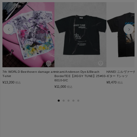
♡
♡
7th WORLD Beethoven damage art
minami Anderson Dye＆Bleach
HANEI ニルヴァー
T-shirt
BorderTEE【JIGGY TUNE】25#03-
ギター Tシャツ
6010-0/C
¥
13,200
¥
8,470
税込
税込
¥
11,000
税込