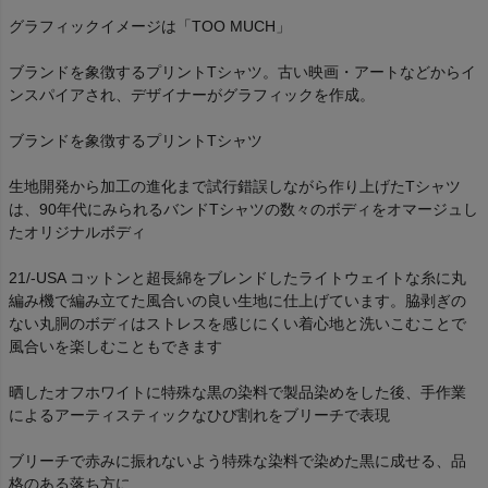
グラフィックイメージは「TOO MUCH」
ブランドを象徴するプリントTシャツ。古い映画・アートなどからイ
ンスパイアされ、デザイナーがグラフィックを作成。
ブランドを象徴するプリントTシャツ
生地開発から加工の進化まで試行錯誤しながら作り上げたTシャツ
は、90年代にみられるバンドTシャツの数々のボディをオマージュし
たオリジナルボディ
21/-USA コットンと超長綿をブレンドしたライトウェイトな糸に丸
編み機で編み立てた風合いの良い生地に仕上げています。脇剥ぎの
ない丸胴のボディはストレスを感じにくい着心地と洗いこむことで
風合いを楽しむこともできます
晒したオフホワイトに特殊な黒の染料で製品染めをした後、手作業
によるアーティスティックなひび割れをブリーチで表現
ブリーチで赤みに振れないよう特殊な染料で染めた黒に成せる、品
格のある落ち方に