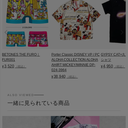
BETONES THE FURO｜
Porter Classic DISNEY VP / PC
GYPSY CAT×久
FUR001
ALOHA COLLECTION ALOHA
シャツ
AHIRT MICKEY/MINNIE DP-
3,520
4,950
¥
¥
（税込）
（税込）
024-3964
38,940
¥
（税込）
ALSO VIEWED
一緒に見られている商品