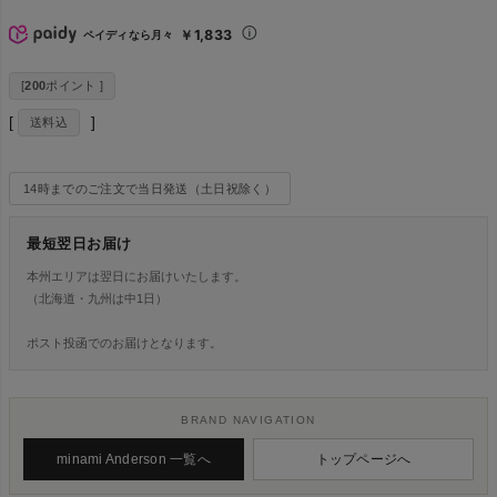
￥1,833
ペイディなら月々
[
200
ポイント ]
送料込
14時までのご注文で当日発送（土日祝除く）
最短翌日お届け
本州エリアは翌日にお届けいたします。
（北海道・九州は中1日）
ポスト投函でのお届けとなります。
BRAND NAVIGATION
minami Anderson 一覧へ
トップページへ