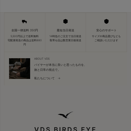
全国一律送料 350円
最短当日発送
安心のサポート
5,500円以上で送料無料
14時迄のご注文で当日発送
サイズや商品選びなども
宅配便発送の商品は送料880
取寄せ品は数営業日後発送
ご相談いただけます
円
ABOUT VDS
バイヤーが本当に良いと思ったものを、
旅と日常の視点で。
私たちについて →
VDS BIRDS EYE