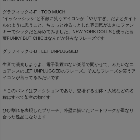
グラフィック-J-F：TOO MUCH
”イッシッシッシ”と不敵に笑うアイコンが「やりすぎ」だよとタイト
ルのように思うこと、ちょっとゆるっとした雰囲気がまさにファン
キーでシックだと締めてみました。NEW YORK DOLLSも使った言
葉FUNKY BUT CHICはなんだか好みなフレーズです
グラフィック-J-B：LET UNPLUGGED
生音で演奏しようよ、電子装置のない楽器で聞かせて、みたいなニ
ュアンスのLET UNPLUGGEDのフレーズ。そんなフレーズを笑うア
イコンが言ってるみたいです
＊このバンドはフィクションであり、登場する団体・人物などの名
称はすべて架空の物です
ひび割れを表現したブリーチ、外壁に描いたアートワークが重なり
合った逸品になります