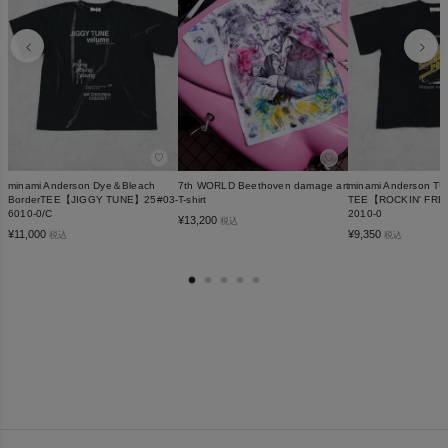
♡
♡
minami Anderson Dye＆Bleach
7th WORLD Beethoven damage art
minami Anderson TU
BorderTEE【JIGGY TUNE】25#03-
T-shirt
TEE【ROCKIN' FRE
6010-0/C
2010-0
¥
13,200
税込
¥
11,000
¥
9,350
税込
税込