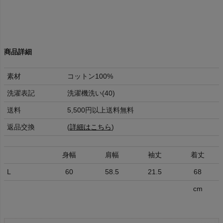
商品詳細
素材
コットン100%
洗濯表記
洗濯機洗い(40)
送料
5,500円以上送料無料
返品交換
(
詳細はこちら
)
身幅
肩幅
袖丈
着丈
L
60
58.5
21.5
68
cm