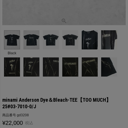
Black
minami Anderson Dye＆Bleach-TEE【TOO MUCH】
25#03-7010-0/J
商品番号
gd3208
¥
22,000
税込