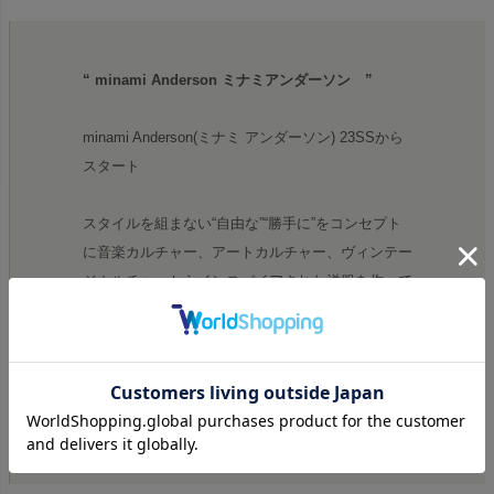
“ minami Anderson ミナミアンダーソン ”
minami Anderson(ミナミ アンダーソン) 23SSから
スタート
スタイルを組まない“自由な”“勝手に”をコンセプト
に音楽カルチャー、アートカルチャー、ヴィンテー
ジカルチャーからインスパイアされた洋服を作って
います。
モノ1つよりアイテムでの世界観を大切に、
ノリとフリと×××でゆるくをモットーに。。