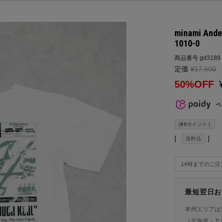
minami And
1010-0
商品番号
gd3189
定価
¥
17,600
→
50%OFF
ペ
[
80
ポイント ]
送料込
14時までのご
最短翌日お
本州エリアは
（北海道・九