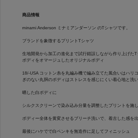
商品情報
minami Anderson ミナミアンダーソン のTシャツです。
ブランドを象徴するプリントTシャツ
生地開発から加工の進化まで試行錯誤しながら作り上げたT
ボディをオマージュしたオリジナルボディ
18/-USA コットン糸を丸編み機で編み立てた風合いはハ
ぎのない丸胴のボディはストレスを感じにくい着心地と洗
晒した白ボディに
シルクスクリーンで染み込み分量を調整したプリントを施
ボディー全体を黄変させるブリーチ洗いで、着古した感を
最後にハケでで白ペンキを無造作に足してフィニッシュ