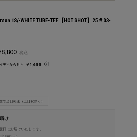
erson 18/-WHITE TUBE-TEE【HOT SHOT】25＃03-
¥
8,800
税込
￥1,466
イディなら月々
注文で当日発送（土日祝除く）
届け
翌日にお届けいたします。
州は中1日）