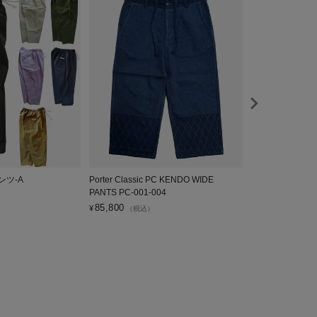
ンツ-A
Porter Classic PC KENDO WIDE
GERMAN ARMY 
PANTS PC-001-004
ジャーマン アー
ナル ref.1000
85,800
¥
（税込）
30,800
¥
（税込）