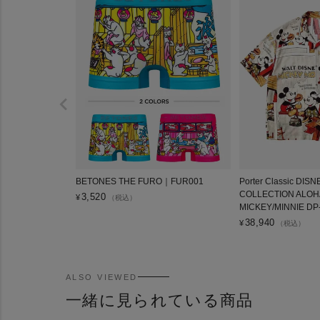
BETONES THE FURO｜FUR001
Porter Classic DIS
COLLECTION ALOH
3,520
¥
（税込）
MICKEY/MINNIE DP
38,940
¥
（税込）
ALSO VIEWED
一緒に見られている商品