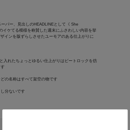
ペーパー、見出しのHEADLINEとして《 She
パーティのイケてる模様を称賛した週末にふさわしい内容を挙
たデザインを版ずらしさせたユーモアのある仕上がりに
NDと入れたちょっとゆるい仕上がりはビートロックを彷
ます
などの名称はすべて架空の物です
申し分ないです