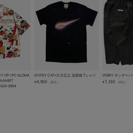
NEY VP / PC ALOHA
GYPSY CAT×久方広之 流星猫 Tシャツ
VOIRY サンデーパ
A AHIRT
4,950
7,150
¥
¥
（税込）
（税込）
-024-3964