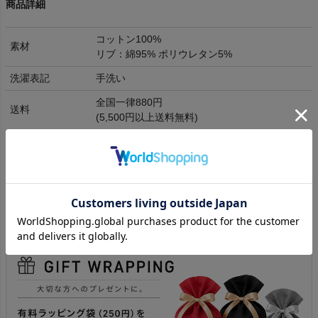
商品詳細
コットン100%
素材
リブ：綿95% ポリウレタン5%
洗濯表記
手洗い
全国一律880円
送料
(5,500円以上送料無料)
取り寄せ商品につき返品交換ができません。
返品交換
(
詳細はこちら
)
ラッピング
有料資材ラッピングの同梱が可能です。
発送目安日
14時までの注文当日発送(土日祝除く)