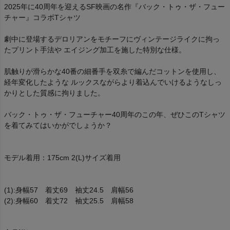
2025年に40周年を迎えるSF映画の名作『バック・トゥ・ザ・フュー
チャー』コラボTシャツ
劇中に登場するデロリアンをモチーフにヴィンテージライクに拘っ
たプリント手法や エイジング加工を施した特別な仕様。
肌触りが滑らかな40番の細番手を双糸で編んだコットンを使用し、
経年変化したような ルックスながらより着込んでいけるようなしっ
かりとした質感に拘りました。
バック・トゥ・ザ・フューチャー40周年のこの年、ぜひこのTシャツ
を着てみてはいかがでしょうか？
モデル着用：175cm 2(L)サイズ着用
(1):身幅57 着丈69 袖丈24.5 肩幅56
(2):身幅60 着丈72 袖丈25.5 肩幅58