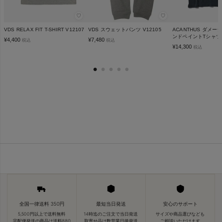
♡
♡
VDS RELAX FIT T-SHIRT V12107
VDS スウェットパンツ V12105
ACANTHUS ダメ
ンドペイントTシャツ C
¥
4,400
¥
7,480
税込
税込
¥
14,300
税込
全国一律送料 350円
最短当日発送
安心のサポート
5,500円以上で送料無料
14時迄のご注文で当日発送
サイズや商品選びなども
宅配便発送の商品は送料880
取寄せ品は数営業日後発送
ご相談いただけます