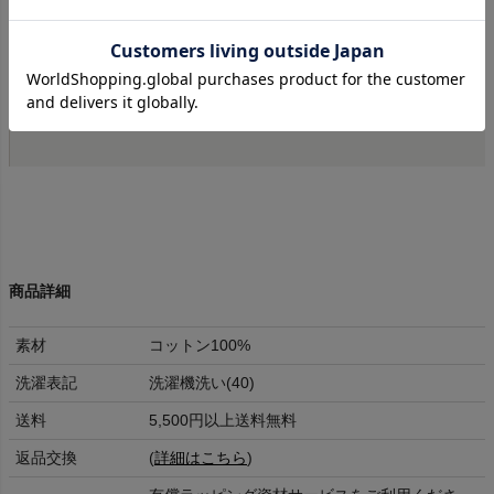
されていたアイテムとなります。
ブランド背景やデザインなど、 アメリカらしい古
き良き雰囲気が残る数少ないブランドです。
商品詳細
素材
コットン100%
洗濯表記
洗濯機洗い(40)
送料
5,500円以上送料無料
返品交換
(
詳細はこちら
)