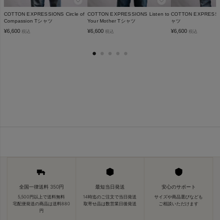
♡
♡
COTTON EXPRESSIONS Circle of
COTTON EXPRESSIONS Listen to
COTTON EXPRESSI
Compassion Tシャツ
Your Mother Tシャツ
ャツ
¥
6,600
¥
6,600
¥
6,600
税込
税込
税込
全国一律送料 350円
最短当日発送
安心のサポート
5,500円以上で送料無料
14時迄のご注文で当日発送
サイズや商品選びなども
宅配便発送の商品は送料880
取寄せ品は数営業日後発送
ご相談いただけます
円