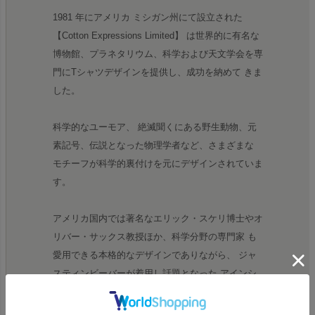
1981 年にアメリカ ミシガン州にて設立された
【Cotton Expressions Limited】 は世界的に有名な
博物館、プラネタリウム、科学および天文学会を専
門にTシャツデザインを提供し、成功を納めて きま
した。
科学的なユーモア、 絶滅聞くにある野生動物、元
素記号、伝説となった物理学者など、さまざまな
モチーフが科学的裏付けを元にデザインされていま
す。
アメリカ国内では著名なエリック・スケリ博士やオ
リバー・サックス教授ほか、科学分野の専門家 も
愛用できる本格的なデザインでありながら、 ジャ
スティンビーバーが着用し話題となった アインシ
ュタインのTシャツは、 映画ララランドでも登場し
た、 ロサンゼルスにあるグリフィス 展望台で販売