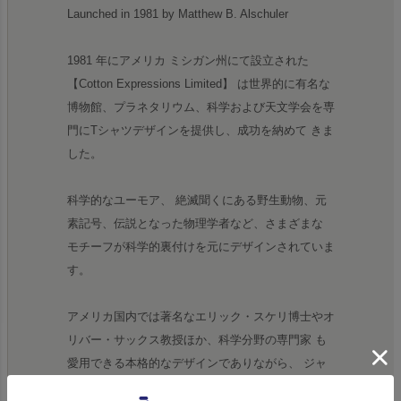
Launched in 1981 by Matthew B. Alschuler
1981 年にアメリカ ミシガン州にて設立された
【Cotton Expressions Limited】 は世界的に有名な
博物館、プラネタリウム、科学および天文学会を専
門にTシャツデザインを提供し、成功を納めて きま
した。
科学的なユーモア、 絶滅聞くにある野生動物、元
素記号、伝説となった物理学者など、さまざまな
モチーフが科学的裏付けを元にデザインされていま
す。
アメリカ国内では著名なエリック・スケリ博士やオ
リバー・サックス教授ほか、科学分野の専門家 も
愛用できる本格的なデザインでありながら、 ジャ
スティンビーバーが着用し話題となった アインシ