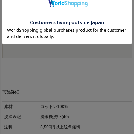
ュタインのTシャツは、 映画ララランドでも登場し
た、 ロサンゼルスにあるグリフィス 展望台で販売
されていたアイテムとなります。
ブランド背景やデザインなど、 アメリカらしい古
き良き雰囲気が残る数少ないブランドです。
商品詳細
素材
コットン100%
洗濯表記
洗濯機洗い(40)
送料
5,500円以上送料無料