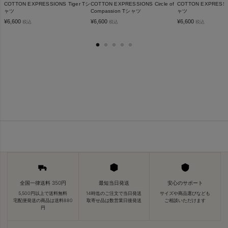
COTTON EXPRESSIONS Tiger Tシ
COTTON EXPRESSIONS Circle of
COTTON EXPRESSI
ャツ
Compassion Tシャツ
ャツ
¥
6,600
¥
6,600
¥
6,600
税込
税込
税込
全国一律送料 350円
最短当日発送
安心のサポート
5,500円以上で送料無料
14時迄のご注文で当日発送
サイズや商品選びなども
宅配便発送の商品は送料880
取寄せ品は数営業日後発送
ご相談いただけます
円