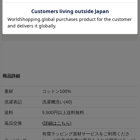
ブランド背景やデザインなど、 アメリカらしい古
き良き雰囲気が残る数少ないブランドです。
商品詳細
素材
コットン100%
洗濯表記
洗濯機洗い(40)
送料
5,500円以上送料無料
返品交換
(
詳細はこちら
)
有償ラッピング資材サービスをご利用くださ