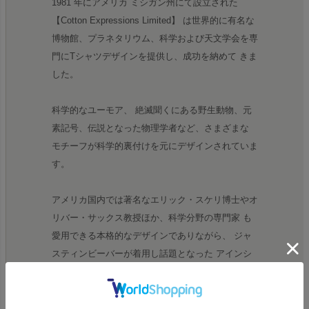
1981 年にアメリカ ミシガン州にて設立された
【Cotton Expressions Limited】 は世界的に有名な
博物館、プラネタリウム、科学および天文学会を専
門にTシャツデザインを提供し、成功を納めて きま
した。
科学的なユーモア、 絶滅聞くにある野生動物、元
素記号、伝説となった物理学者など、さまざまな
モチーフが科学的裏付けを元にデザインされていま
す。
アメリカ国内では著名なエリック・スケリ博士やオ
リバー・サックス教授ほか、科学分野の専門家 も
愛用できる本格的なデザインでありながら、 ジャ
スティンビーバーが着用し話題となった アインシ
ュタインのTシャツは、 映画ララランドでも登場し
た、 ロサンゼルスにあるグリフィス 展望台で販売
されていたアイテムとなります。