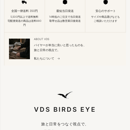
全国一律送料 350円
最短当日発送
安心のサポート
5,500円以上で送料無料
14時迄のご注文で当日発送
サイズや商品選びなども
宅配便発送の商品は送料880
取寄せ品は数営業日後発送
ご相談いただけます
円
ABOUT VDS
バイヤーが本当に良いと思ったものを、
旅と日常の視点で。
私たちについて →
VDS BIRDS EYE
旅と日常をつなぐ視点で、