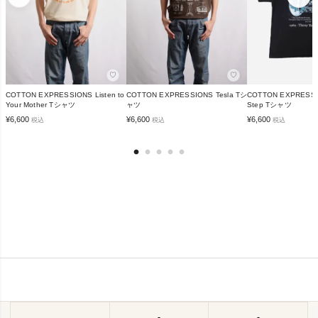
♡
♡
COTTON EXPRESSIONS Listen to
COTTON EXPRESSIONS Tesla Tシ
COTTON EXPRESSI
Your Mother Tシャツ
ャツ
Step Tシャツ
¥
6,600
¥
6,600
¥
6,600
税込
税込
税込