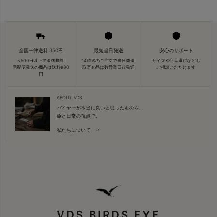
全国一律送料 350円
最短当日発送
安心のサポート
5,500円以上で送料無料
14時迄のご注文で当日発送
サイズや商品選びなども
宅配便発送の商品は送料880
取寄せ品は数営業日後発送
ご相談いただけます
円
ABOUT VDS
バイヤーが本当に良いと思ったものを、
旅と日常の視点で。
私たちについて →
VDS BIRDS EYE