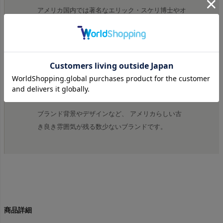
アメリカ国内では著名なエリック・スケリ博士やオ
リバー・サックス教授ほか、科学分野の専門家 も
愛用できる本格的なデザインでありながら、 ジャ
スティンビーバーが着用し話題となった アインシ
ュタインのTシャツは、 映画ララランドでも登場し
た、 ロサンゼルスにあるグリフィス 展望台で販売
されていたアイテムとなります。
ブランド背景やデザインなど、 アメリカらしい古
き良き雰囲気が残る数少ないブランドです。
商品詳細