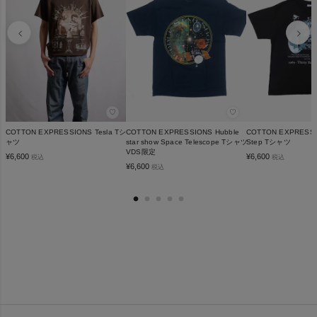
♡
♡
COTTON EXPRESSIONS Tesla Tシ
COTTON EXPRESSIONS Hubble
COTTON EXPRESSI
ャツ
star show Space Telescope Tシャツ
Step Tシャツ
VDS限定
¥
6,600
¥
6,600
税込
税込
¥
6,600
税込