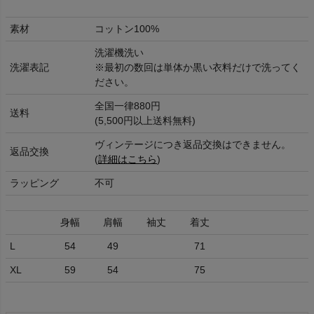
素材
コットン100%
洗濯機洗い
洗濯表記
※最初の数回は単体か黒い衣料だけで洗ってく
ださい。
全国一律880円
送料
(5,500円以上送料無料)
ヴィンテージにつき返品交換はできません。
返品交換
(
詳細はこちら
)
ラッピング
不可
身幅
肩幅
袖丈
着丈
L
54
49
71
XL
59
54
75