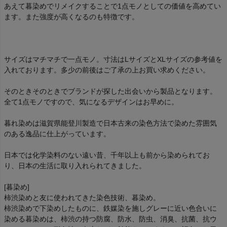
あえて暮染めでリメイクすることで1点モノとしての価値を高めてい
ます。また強度が高くなるのも特徴です。
サイズはマチマチで一点モノ。寸法はLサイズとXLサイズの参考値を
入れております。多少の前後はご了承の上お買い求めください。
そのときそのときでブランドが探した出会いから製品となります。
全て1点モノですので、気になるデザインはお早めに。
暮れ染めは滋賀県能登川製造で日本古来の染色方法で染めた雰囲気
のある逸品に仕上がっています。
日本では化学染料のない遠い昔、千年以上も前から染められてお
り、日本の生活に取り入れられてきました。
[暮染め]
柿渋染めと友に使われてきた染色技術、暮染め。
柿渋染めで下染めしたものに、鉄媒染を施しグレーに近い色合いに
染める暮染めは、柿渋の持つ防腐、防⽔、防⾍、消臭、抗菌、抗ウ