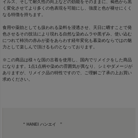
イルス、そして耐久性の向上などの効能をそのままに、褐色から黒
く変化させてより多くの色表現を可能にし、強度と色が褪せにくく
なる特徴を持ちます。
食用や薬効としても扱われる染料を浸透させ、天日に晒すことで発
色させるその技法により現れる自然な染めムラや黒ずみ、使い込む
につれて柿渋の赤みが姿をあらわす経年変化も暮染めならではの魅
力として楽しんで頂けるものとなっております。
※この商品は様々な国の古着を使用し、国内でリメイクをした商品
になります。1点1点柄や染めの雰囲気が異なり、シミやダメージが
ありますが、リメイク品の特性ですので、ご理解ご了承の上お買い
求めください。
“ HANEI ハンエイ ”