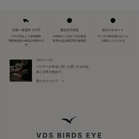
全国一律送料 350円
最短当日発送
安心のサポート
5,500円以上で送料無料
14時迄のご注文で当日発送
サイズや商品選びなども
宅配便発送の商品は送料880
取寄せ品は数営業日後発送
ご相談いただけます
円
ABOUT VDS
バイヤーが本当に良いと思ったものを、
旅と日常の視点で。
私たちについて →
VDS BIRDS EYE