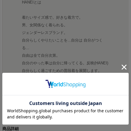
HANEIとは
着たいサイズ感で。好きな着方で。
男、女関係なく着られる。
ジェンダーレスブランド。
自分らしくやりたいことを...自分は 自分がつく
る...
自由は全て自分次第。
自分のやった事は自分に帰ってくる。反映(HANEI)
自分らしく過ごすための普段着を展開します。
Made in Japan
商品詳細