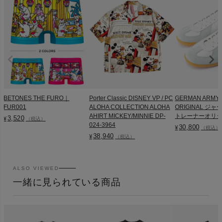
BETONES THE FURO｜
Porter Classic DISNEY VP / PC
GERMAN ARMY 
FUR001
ALOHA COLLECTION ALOHA
ORIGINAL ジ
AHIRT MICKEY/MINNIE DP-
トレーナーオリジナル
3,520
¥
（税込）
024-3964
30,800
¥
（税込）
38,940
¥
（税込）
ALSO VIEWED
一緒に見られている商品