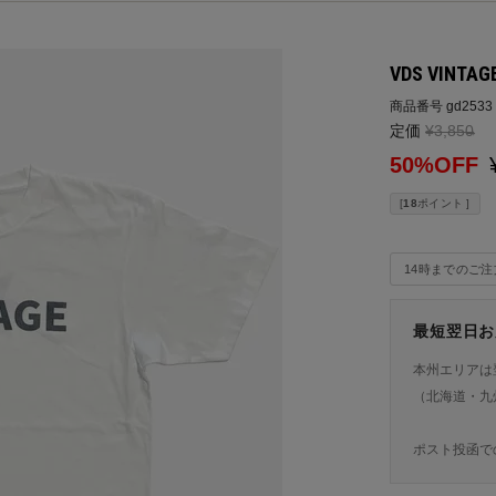
VDS VINTA
商品番号
gd2533
定価
¥
3,850
→
50%OFF
[
18
ポイント ]
14時までのご
最短翌日お
本州エリアは
（北海道・九
ポスト投函で