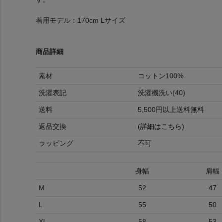
着用モデル：170cm Lサイズ
商品詳細
素材
コットン100%
洗濯表記
洗濯機洗い(40)
送料
5,500円以上送料無料
返品交換
(
詳細はこちら
)
ラッピング
不可
身幅
肩幅
M
52
47
L
55
50
XL
58
53