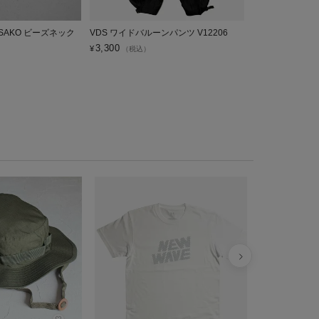
 SASAKO ビーズネック
VDS ワイドバルーンパンツ V12206
VDS BOOKS T
3,300
3,850
¥
¥
（税込）
（税込）
NOPE ジョイ
マグナムウェ
¥
5,500
税込