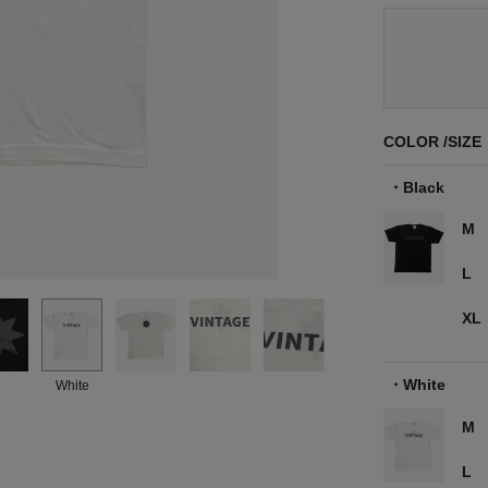
COLOR
SIZE
Black
M
L
XL
White
White
M
L