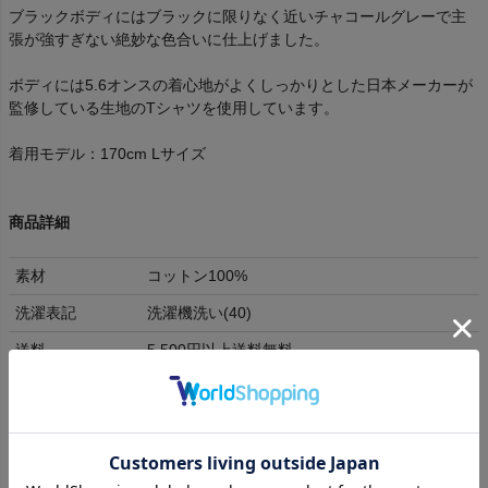
ブラックボディにはブラックに限りなく近いチャコールグレーで主
張が強すぎない絶妙な色合いに仕上げました。
ボディには5.6オンスの着心地がよくしっかりとした日本メーカーが
監修している生地のTシャツを使用しています。
着用モデル：170cm Lサイズ
商品詳細
素材
コットン100%
洗濯表記
洗濯機洗い(40)
送料
5,500円以上送料無料
返品交換
(
詳細はこちら
)
ラッピング
不可
身幅
肩幅
袖丈
着丈