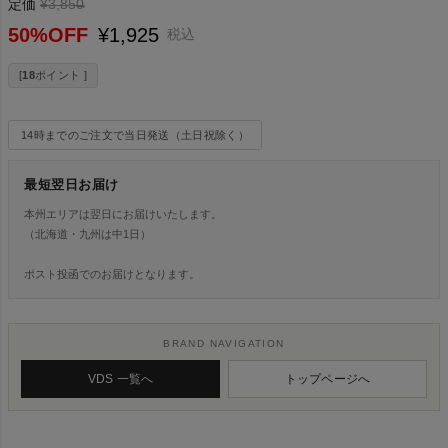
定価
¥
3,850
→
50%OFF
¥
1,925
税込
[
18
ポイント ]
14時までのご注文で当日発送（土日祝除く）
最短翌日お届け
本州エリアは翌日にお届けいたします。
（北海道・九州は中1日）
ポスト投函でのお届けとなります。
BRAND NAVIGATION
VDS 一覧へ
トップページへ