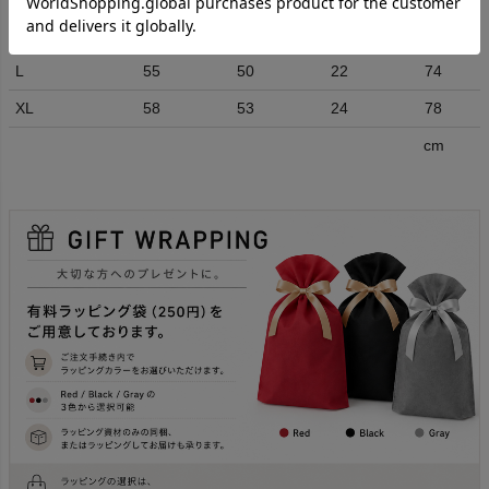
M
52
47
20
70
L
55
50
22
74
XL
58
53
24
78
cm