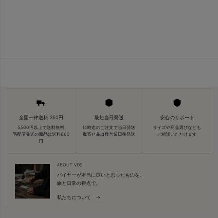
全国一律送料 350円
最短当日発送
安心のサポート
5,500円以上で送料無料
14時迄のご注文で当日発送
サイズや商品選びなども
宅配便発送の商品は送料880
取寄せ品は数営業日後発送
ご相談いただけます
円
ABOUT VDS
バイヤーが本当に良いと思ったものを、
旅と日常の視点で。
私たちについて →