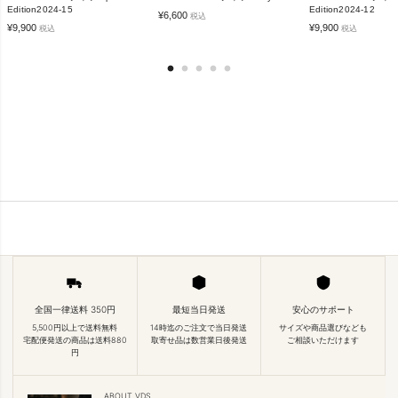
Edition2024-15
Edition2024-12
¥
6,600
税込
¥
9,900
¥
9,900
税込
税込
全国一律送料 350円
最短当日発送
安心のサポート
5,500円以上で送料無料
14時迄のご注文で当日発送
サイズや商品選びなども
宅配便発送の商品は送料880
取寄せ品は数営業日後発送
ご相談いただけます
円
ABOUT VDS