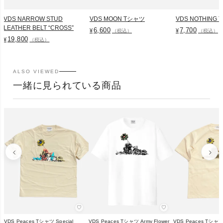
VDS NARROW STUD
VDS MOON Tシャツ
VDS NOTHING
LEATHER BELT “CROSS”
6,600
7,700
¥
¥
（税込）
（税込）
19,800
¥
（税込）
ALSO VIEWED
一緒に見られている商品
♡
♡
VDS Peaces Tシャツ Special
VDS Peaces Tシャツ Army Flower
VDS Peaces Tシャツ 