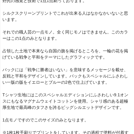
野氏の感覚と技術で1点1点刷っております。
シルクスクリーンプリントでこれが出来る人はなかなかいないと思
います。
それでの職人芸の一点モノ。全く同じモノはできません。このカラ
ーはこの1点のみとなります。
占領した土地で本来なら自国の旗を掲げるところを、一輪の花を掲
げている戦争と平和をテーマにしたグラフィックです。
バックには「戦争に勝者はいない」を意味するメッセージを載せ、
反戦と平和をデザインしています。バックもスペシャルにふさわし
い一版の版をイエローとブルーの2色で仕上げています。
Tシャツ生地にはこのスペシャルエディションにふさわしい9.1オン
スにもなるマグナムウェイトコットンを使用。シャリ感のある超極
厚生地で最高峰のタフさを誇るビッグシルエットデザインです。
1点モノですのでこのサイズのみとなります。
※1枚1枚手刷りでプリントをしています。その過程で塗料が付着す