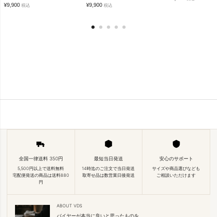
¥
9,900
¥
9,900
税込
税込
全国一律送料 350円
最短当日発送
安心のサポート
5,500円以上で送料無料
14時迄のご注文で当日発送
サイズや商品選びなども
宅配便発送の商品は送料880
取寄せ品は数営業日後発送
ご相談いただけます
円
ABOUT VDS
バイヤーが本当に良いと思ったものを、