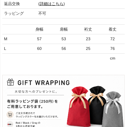
返品交換
(
詳細はこちら
)
ラッピング
不可
身幅
肩幅
裄丈
着丈
M
57
53
23
72
L
60
56
25
76
cm