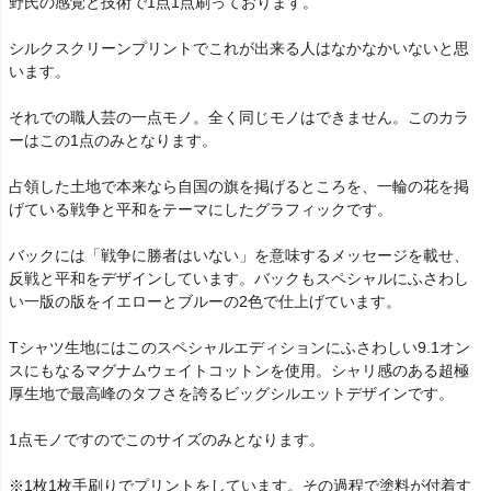
野氏の感覚と技術で1点1点刷っております。
シルクスクリーンプリントでこれが出来る人はなかなかいないと思
います。
それでの職人芸の一点モノ。全く同じモノはできません。このカラ
ーはこの1点のみとなります。
占領した土地で本来なら自国の旗を掲げるところを、一輪の花を掲
げている戦争と平和をテーマにしたグラフィックです。
バックには「戦争に勝者はいない」を意味するメッセージを載せ、
反戦と平和をデザインしています。バックもスペシャルにふさわし
い一版の版をイエローとブルーの2色で仕上げています。
Tシャツ生地にはこのスペシャルエディションにふさわしい9.1オン
スにもなるマグナムウェイトコットンを使用。シャリ感のある超極
厚生地で最高峰のタフさを誇るビッグシルエットデザインです。
1点モノですのでこのサイズのみとなります。
※1枚1枚手刷りでプリントをしています。その過程で塗料が付着す