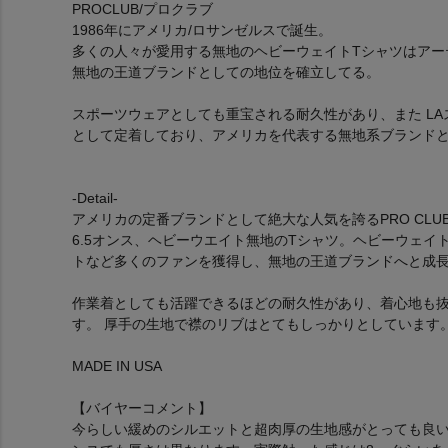
PROCLUB/プロクラブ
1986年にアメリカ/ロサンゼルスで誕生。
多くの人々が愛用する無地のヘビーウェイトTシャツはアー
無地の王道ブランドとしての地位を確立してる。
スポーツウェアとしても重宝される耐久性があり、また L
として定着しており、アメリカを代表する無地系ブランド
-Detail-
アメリカの定番ブランドとして絶大な人気を誇るPRO CLU
6.5オンス、ヘビーウエイト無地のTシャツ。ヘビーウェイ
トなど多くのファンを獲得し、無地の王道ブランドへと成
作業着としても活躍できるほどの耐久性があり、着心地も
す。 厚手の生地で襟のリブはとてもしっかりとしています
MADE IN USA
【バイヤーコメント】
今らしい緩めのシルエットと超肉厚の生地感がとっても良いで