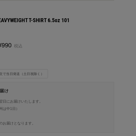
AVYWEIGHT T-SHIRT 6.5oz 101
¥
990
税込
注文で当日発送（土日祝除く）
届け
翌日にお届けいたします。
州は中1日）
のお届けとなります。