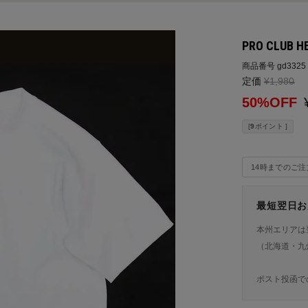
PRO CLUB HE
商品番号
gd3325
定価
¥
1,980
→
50%OFF
[
9
ポイント ]
14時までのご
最短翌日お
本州エリアは
（北海道・九
ポスト投函で