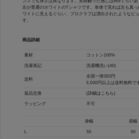
ンスでも厚さは異なります。実際触った感じは8ozぐらい
左が普通のホワイトのTシャツです。単体で見れば左も真っ
ワイトに見えるぐらい、プロクラブは漂白されたようなピ
す。
商品詳細
素材
コットン100%
洗濯表記
洗濯機洗い(40)
全国一律350円
送料
5,500円以上は送料無料で
返品交換
(
詳細はこちら
)
ラッピング
不可
身幅
肩幅
L
55
50