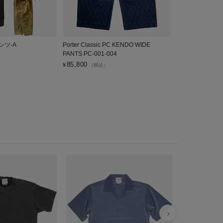
ンツ-A
Porter Classic PC KENDO WIDE
VOIRY ドクタ
PANTS PC-001-004
6,600
¥
（税込）
85,800
¥
（税込）
VDS ワイド
V12206
¥
3,300
税込