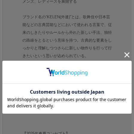
メンズ、レディースを展開する
ブランド名の“KELEN(外連)”とは、歌舞伎や日本芸
能などの古典芸能などにおいて使われる言葉で、従
来のしきたりやルールから外れた新しい手法、独特
の路線をとるという意味を持つ。古典的な要素をし
っかりと理解しつつさらに新しい物作りを行って行
きたいという思いが込められている。
メンズコンセプトは「伝統的な要素を理解し敬いつ
つも既成概念にとらわれない独自のプロダクトにア
ップデート。日常の中から生まれた実用性のアイデ
アと時代に添って融合、解体、再構築を繰り返し紡
ぎ出されたデザインを真摯に追求したものづくりを
展開。」
【2025年春夏コンセプト】