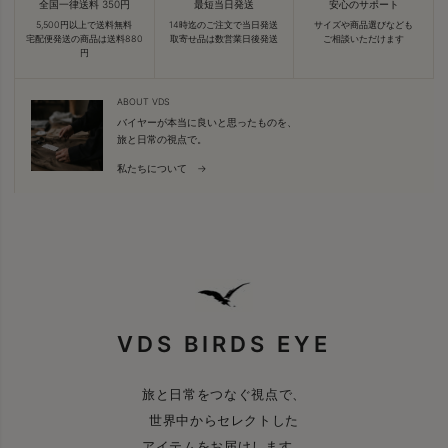
全国一律送料 350円
最短当日発送
安心のサポート
5,500円以上で送料無料
14時迄のご注文で当日発送
サイズや商品選びなども
宅配便発送の商品は送料880
取寄せ品は数営業日後発送
ご相談いただけます
円
ABOUT VDS
バイヤーが本当に良いと思ったものを、
旅と日常の視点で。
私たちについて →
VDS BIRDS EYE
旅と日常をつなぐ視点で、
世界中からセレクトした
アイテムをお届けします。