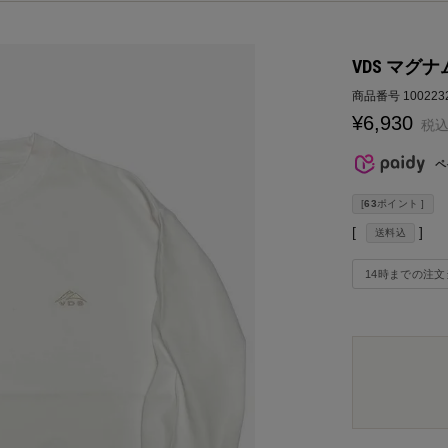
VDS マグナ
商品番号
100223
¥
6,930
税
ペ
[
63
ポイント ]
送料込
14時までの注文