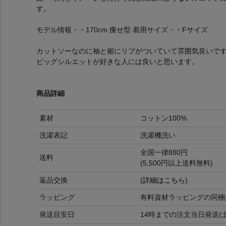
す。
モデル情報・・170cm 痩せ型 着用サイズ・・Fサイズ
カットソーなのに袖と裾にリブがついていて雰囲気良いで
ビッグシルエットが好きな人には良いと思います。
商品詳細
素材
コットン100%
洗濯表記
洗濯機洗い
全国一律880円
送料
(5,500円以上送料無料)
返品交換
(
詳細はこちら
)
ラッピング
有料資材ラッピングの同梱
発送目安日
14時までの注文当日発送(