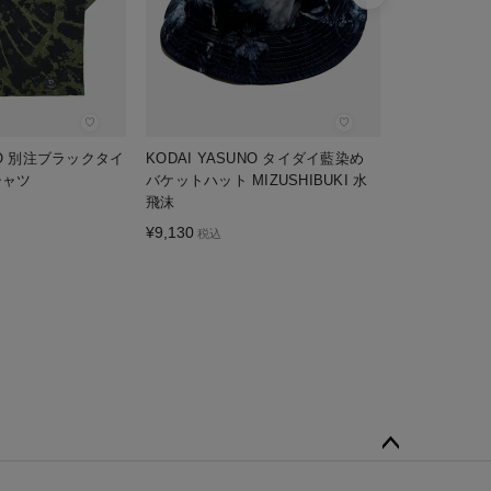
♡
♡
UNO 別注ブラックタイ
KODAI YASUNO タイダイ藍染め
シャツ
バケットハット MIZUSHIBUKI 水
飛沫
¥
9,130
税込
ペー