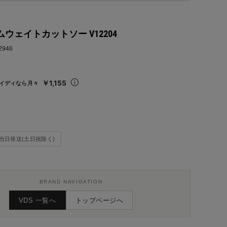
ムウェイトカットソー V12204
2946
込
￥1,155
イディなら月々
当日発送(土日祝除く)
BRAND NAVIGATION
VDS 一覧へ
トップページへ