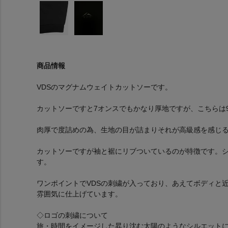
商品情報
VDSのマグナムウェイトカットソーです。
カットソーですと7オンスでもかなり厚地ですが、こちらは9
肉厚で度詰めの為、生地の目が詰まりそれが高級感を感じ
カットソーですが袖と裾にリブついているのが特徴です。
す。
ワンポイントでVDSの刺繍が入っており、あえてボディと
雰囲気に仕上げています。
◇ロゴの刺繍について
旅・時間をイメージした昇り沈む太陽のようなシルエット