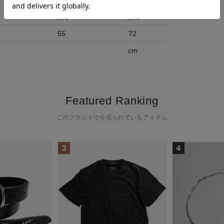
袖丈
着丈
55
72
cm
Featured Ranking
このブランドで今見られているアイテム