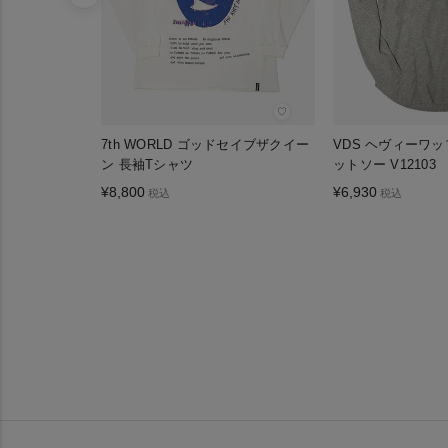
♡
7th WORLD ゴッドセイブザクイー
VDS ヘヴィーワ
ン 長袖Tシャツ
ットソー V12103
¥
8,800
¥
6,930
税込
税込