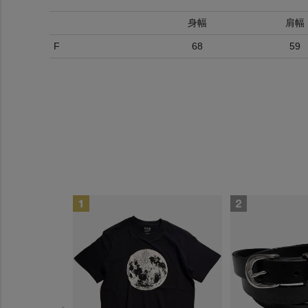
身幅
肩幅
F
68
59