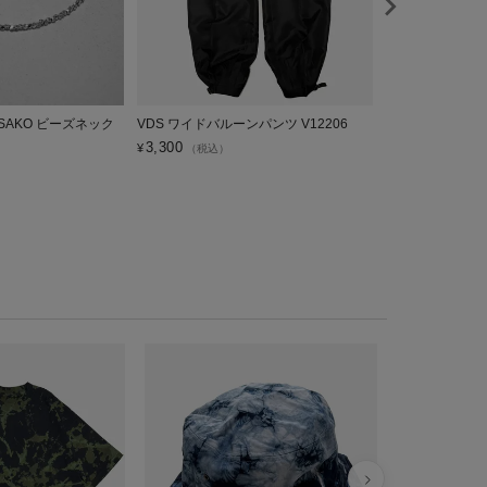
 SASAKO ビーズネック
VDS ワイドバルーンパンツ V12206
VDS BOOKS T
3,300
3,850
¥
¥
（税込）
（税込）
VDS ヘヴィ
V12104
¥
5,500
税込