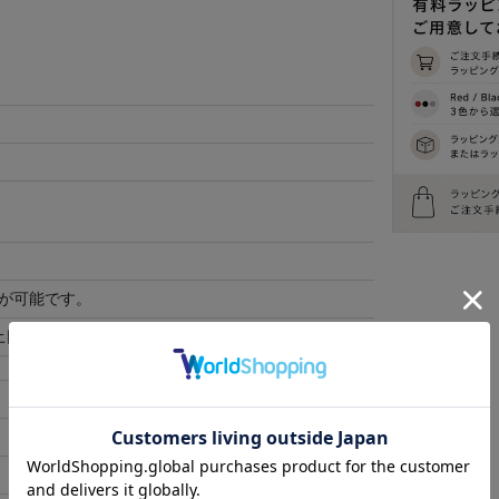
が可能です。
土日祝除く)
袖丈
着丈
60
65
62
69