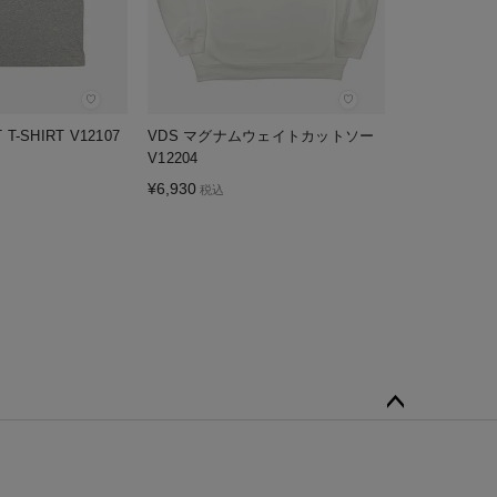
♡
♡
 T-SHIRT V12107
VDS マグナムウェイトカットソー
VDS BOOK
V12204
¥
3,850
税込
¥
6,930
税込
ペー
ジト
ップ