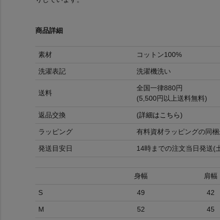
商品詳細
素材
コットン100%
洗濯表記
洗濯機洗い
全国一律880円
送料
(5,500円以上送料無料)
返品交換
(
詳細はこちら
)
ラッピング
有料資材ラッピングの同梱
発送目安日
14時までの注文当日発送(
身幅
肩幅
S
49
42
M
52
45