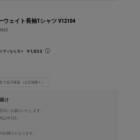
ーウェイト長袖Tシャツ V12104
2622
込
￥1,833
イディなら月々
注文で当日発送（土日祝除く）
届け
翌日にお届けいたします。
州は中1日）
のお届けとなります。