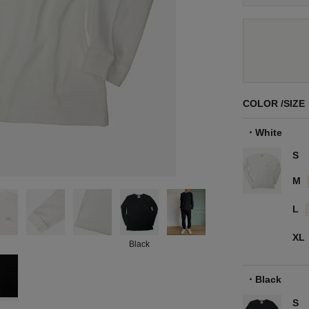
COLOR
SIZE
White
S
M
L
XL
Black
Black
S