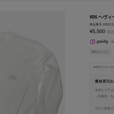
VDS ヘヴィ
商品番号
100213
¥
5,500
税
ペ
[
50
ポイント ]
14時までのご
最短翌日お
本州エリアは
（北海道・九
ポスト投函で