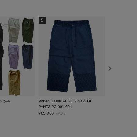
ンツ-A
Porter Classic PC KENDO WIDE
VOIRY ドクタ
PANTS PC-001-004
6,600
¥
（税込）
85,800
¥
（税込）