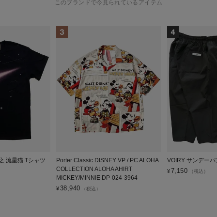
このブランドで今見られているアイテム
広之 流星猫 Tシャツ
Porter Classic DISNEY VP / PC ALOHA
VOIRY サンデーパ
COLLECTION ALOHA AHIRT
7,150
¥
（税込）
MICKEY/MINNIE DP-024-3964
38,940
¥
（税込）