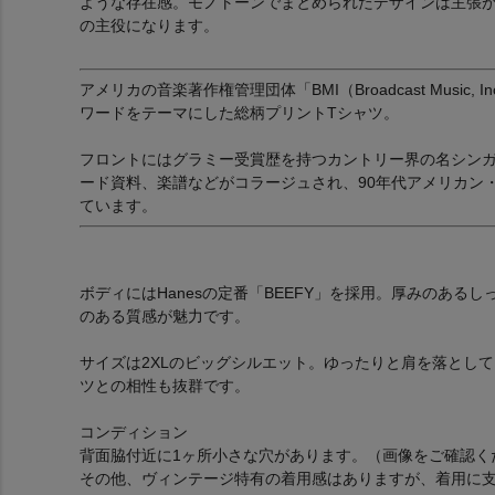
ような存在感。モノトーンでまとめられたデザインは主張
の主役になります。
アメリカの音楽著作権管理団体「BMI（Broadcast Music
ワードをテーマにした総柄プリントTシャツ。
フロントにはグラミー受賞歴を持つカントリー界の名シンガー、
ード資料、楽譜などがコラージュされ、90年代アメリカン
ています。
ボディにはHanesの定番「BEEFY」を採用。厚みのあ
のある質感が魅力です。
サイズは2XLのビッグシルエット。ゆったりと肩を落とし
ツとの相性も抜群です。
コンディション
背面脇付近に1ヶ所小さな穴があります。（画像をご確認く
その他、ヴィンテージ特有の着用感はありますが、着用に