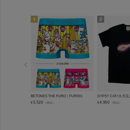
BETONES THE FURO｜FUR001
GYPSY CAT×久方
3,520
4,950
¥
¥
（税込）
（税込）