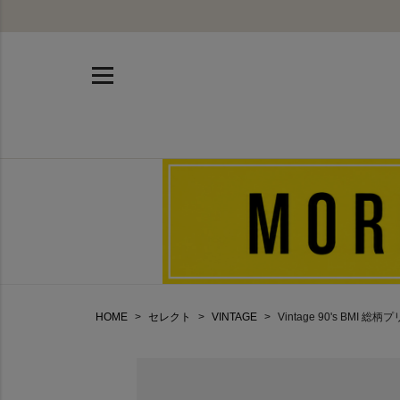
HOME
セレクト
VINTAGE
Vintage 90's BMI 総