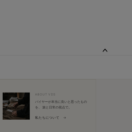
ペー
ジト
ップ
へ
ABOUT VDS
バイヤーが本当に良いと思ったもの
を、 旅と日常の視点で。
私たちについて →