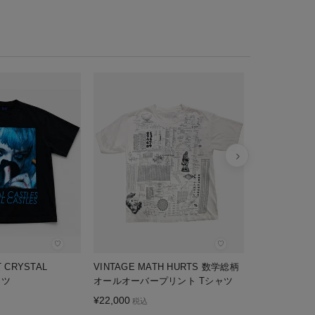
KODAI YA
ダイブリーチ
¥
20,900
税込
♡
♡
T CRYSTAL
VINTAGE MATH HURTS 数学総柄
ャツ
オールオーバープリント Tシャツ
¥
22,000
税込