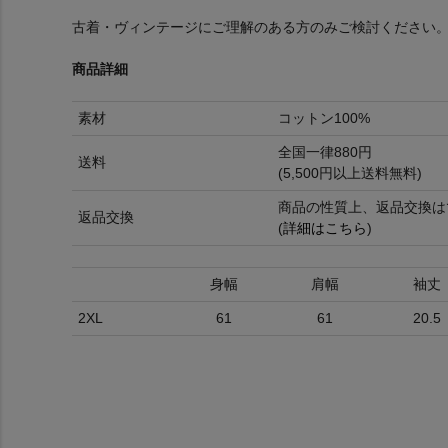
古着・ヴィンテージにご理解のある方のみご検討ください
商品詳細
素材
コットン100%
全国一律880円
送料
(5,500円以上送料無料)
商品の性質上、返品交換は
返品交換
(
詳細はこちら
)
身幅
肩幅
袖丈
2XL
61
61
20.5