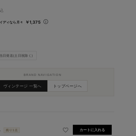
込
￥1,375
イディなら月々
当日発送(土日祝除く)
BRAND NAVIGATION
ヴィンテージ 一覧へ
トップページへ
L
カートに入れる
残り1点