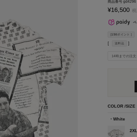
商品番号
gd4296
¥
16,500
税
ペ
[
150
ポイント ]
送料込
14時までの注文
COLOR
SIZE
White
2X