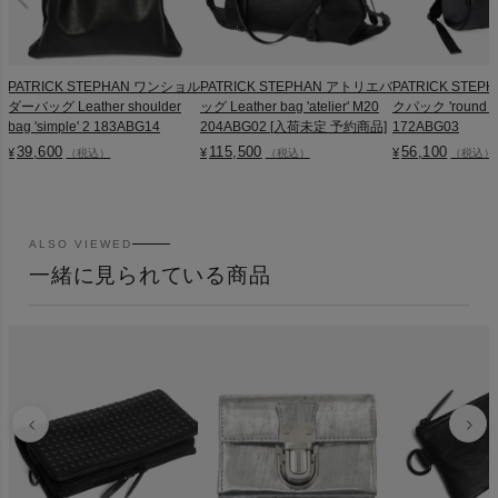
PATRICK STEPHAN ワンショル
PATRICK STEPHAN アトリエバ
PATRICK STE
ダーバッグ Leather shoulder
ッグ Leather bag 'atelier' M20
クパック 'round do
bag 'simple' 2 183ABG14
204ABG02 [入荷未定 予約商品]
172ABG03
39,600
115,500
56,100
¥
¥
¥
（税込）
（税込）
（税込）
ALSO VIEWED
一緒に見られている商品