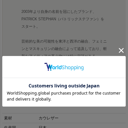
2003年より自身の名前を冠にしたブランド、
PATRICK STEPHAN（パトリックステファン）を
スタート。
芸術的な美の可能性を東洋と西洋の融合、フェミニ
ンとマスキュリンの融合によって追及しており、斬
新なアイディアの革小物には特に定評がある。
商品詳細
素材
カウレザー
生産国
日本