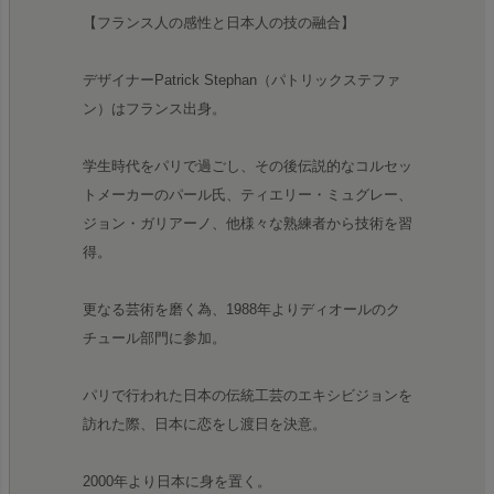
【フランス人の感性と日本人の技の融合】
デザイナーPatrick Stephan（パトリックステファ
ン）はフランス出身。
学生時代をパリで過ごし、その後伝説的なコルセッ
トメーカーのパール氏、ティエリー・ミュグレー、
ジョン・ガリアーノ、他様々な熟練者から技術を習
得。
更なる芸術を磨く為、1988年よりディオールのク
チュール部門に参加。
パリで行われた日本の伝統工芸のエキシビジョンを
訪れた際、日本に恋をし渡日を決意。
2000年より日本に身を置く。