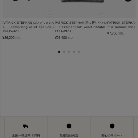
♡
♡
PATRICK STEPHAN ロングウォレッ
PATRICK STEPHAN 三つ折りウォレ
PATRICK STEPH
ト Leather long wallet 'all-studs' 2
ット Leather trifold wallet 'cartable'
ース 'minimal' shine
154AWA01
213AWA02
¥
7,700
税込
¥
36,300
¥
26,400
税込
税込
全国一律送料 350円
最短当日発送
安心のサポート