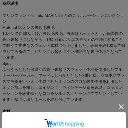
商品説明
マリンブランド＜muta MARINE＞とのコラボレーションコレクショ
ン
Material 10オンス裏起毛裏毛
10オンスに編み上げた裏起毛裏毛。裏面はふっくらとした保温性の
高い裏起毛にしながら、T/C（綿×ポリエステル）の生地にすること
で軽くて丈夫なスウェット素材に仕上げました。表面を綿100％で組
成してあるので、ピリングも起きにくい機能的な裏毛生地となって
います。
Spec
ふっくらとした保温性の高い裏起毛スウェット生地を使用したプル
オーバーパーカー。フードはしっかりとした2重仕様。空気中にプラ
ズマ放電を行い人工生成されたオゾンの強力な酸化作用を利用した
オゾン加工を施し、エイジング、ヴィンテージ感を表現。コラボレ
ーションを表す特別なロゴをシルクスクリーンにてプリントしてい
ます。裾には織りネームを取り付けています。
素材
部位
素材
混率