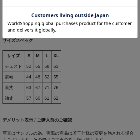
表地
コットン
52%
ポリエステル
48%
サイズスペック
サイズ
S
M
L
XL
チェスト
52
55
58
63
肩幅
44
48
52
55
着丈
63
67
71
76
袖丈
57
60
61
62
デメリット表示 / ご購入前のご確認
写真はサンプルの為、実際の商品は若干仕様の変更を施される場合
もございます。その際はご了承の程お願い致します。