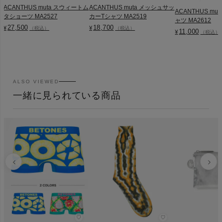
ACANTHUS muta スウィートム
ACANTHUS muta メッシュサッ
ACANTHUS muta 
タショーツ MA2527
カーTシャツ MA2519
ャツ MA2612
27,500
18,700
¥
¥
（税込）
（税込）
11,000
¥
（税込）
ALSO VIEWED
一緒に見られている商品
♡
♡