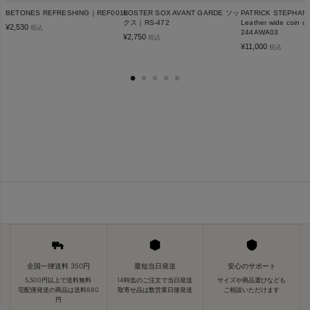
BETONES REFRESHING｜REF001L
ROSTER SOX AVANT GARDE ソッ
PATRICK STEPH
クス｜RS-472
Leather wide coin cas
¥
2,530
税込
244AWA03
¥
2,750
税込
¥
11,000
税込
全国一律送料 350円
最短当日発送
安心のサポート
5,500円以上で送料無料
14時迄のご注文で当日発送
サイズや商品選びなども
宅配便発送の商品は送料880
取寄せ品は数営業日後発送
ご相談いただけます
円