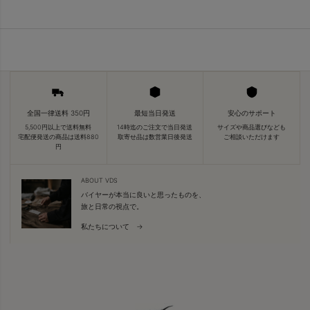
全国一律送料 350円
最短当日発送
安心のサポート
5,500円以上で送料無料
14時迄のご注文で当日発送
サイズや商品選びなども
宅配便発送の商品は送料880
取寄せ品は数営業日後発送
ご相談いただけます
円
ABOUT VDS
バイヤーが本当に良いと思ったものを、
旅と日常の視点で。
私たちについて →