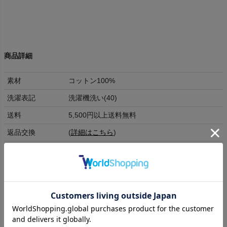
商品詳細
素材
コットン100%
洗濯表記
洗濯機洗い(40)
送料
5,500円以上送料無料
返品交換
(
詳細はこちら
)
ラッピング
不可
身幅
肩幅
袖丈
着丈
M
54
48
60
64.5
L
56
52
60
68