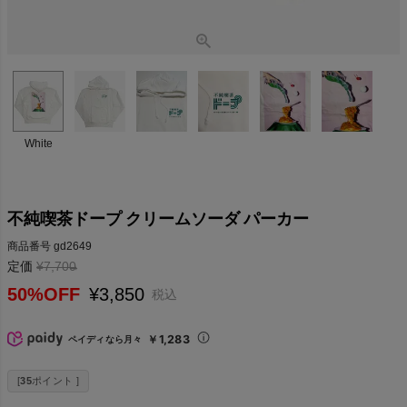
White
不純喫茶ドープ クリームソーダ パーカー
商品番号
gd2649
定価
¥
7,700
→
50%OFF
¥
3,850
税込
￥1,283
ペイディなら月々
[
35
ポイント ]