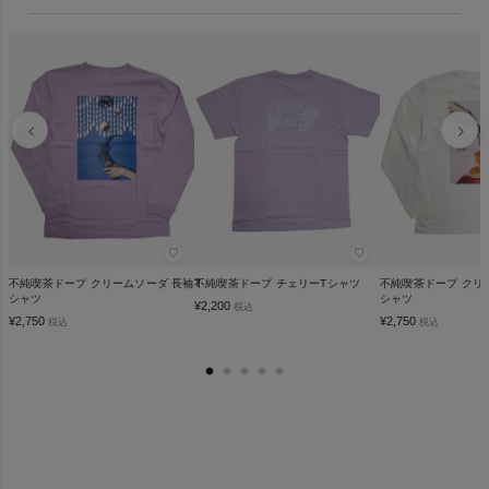
♡
♡
不純喫茶ドープ クリームソーダ 長袖T
不純喫茶ドープ チェリーTシャツ
不純喫茶ドープ クリ
シャツ
シャツ
¥
2,200
税込
¥
2,750
¥
2,750
税込
税込