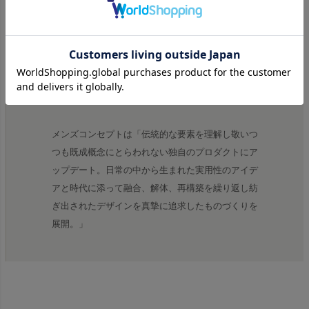
ブランド名の"KELEN(外連)"とは、歌舞伎や日本芸
能などの古典芸能などにおいて使われる言葉で、従
来のしきたりやルールから外れた新しい手法、独特
の路線をとるという意味を持つ。古典的な要素をし
っかりと理解しつつさらに新しい物作りを行って行
きたいという思いが込められている。
メンズコンセプトは「伝統的な要素を理解し敬いつ
つも既成概念にとらわれない独自のプロダクトにア
ップデート。日常の中から生まれた実用性のアイデ
アと時代に添って融合、解体、再構築を繰り返し紡
ぎ出されたデザインを真摯に追求したものづくりを
展開。」