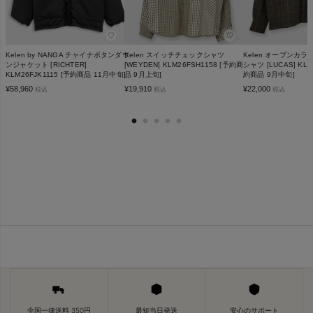
♡
♡
Kelen by NANGA チャイナボタンダウ
Kelen スイッチチェックシャツ
Kelen オープンカ
ンジャケット [RICHTER]
[WEYDEN] KLM26FSH1158 [予約商
シャツ [LUCAS] KLM
KLM26FJK1115 [予約商品 11月中旬]
品 9月上旬]
約商品 9月中旬]
¥
58,960
¥
19,910
¥
22,000
税込
税込
税込
全国一律送料 350円
最短当日発送
安心のサポート