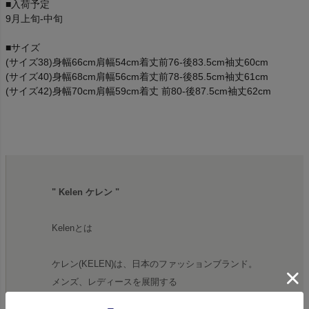
■入荷予定
9月上旬-中旬
■サイズ
(サイズ38)身幅66cm肩幅54cm着丈前76-後83.5cm袖丈60cm
(サイズ40)身幅68cm肩幅56cm着丈前78-後85.5cm袖丈61cm
(サイズ42)身幅70cm肩幅59cm着丈 前80-後87.5cm袖丈62cm
" Kelen ケレン "
Kelenとは
ケレン(KELEN)は、日本のファッションブランド。
メンズ、レディースを展開する