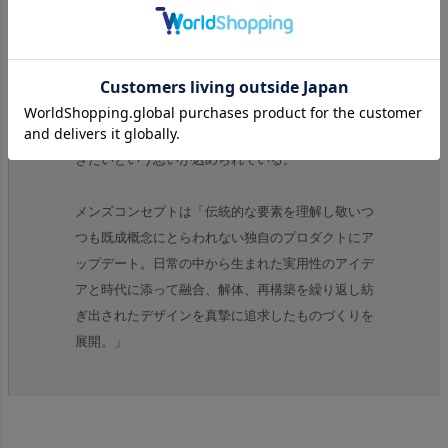
ブランド名の"KELEN(外連)"とは、歌舞伎や日本芸
能などの古典芸能などにおいて使われる言葉で、従
来のしきたりやルールから外れた新しい手法、独特
の路線をとるという意味を持つ。古典的な要素をし
っかりと理解しつつさらに新しい物作りを行って行
きたいという思いが込められている。
メンズコンセプトは「伝統的な要素を理解し敬いつ
つも既成概念にとらわれない独自のプロダクトにア
ップデート。日常の中から生まれた実用性のアイデ
アと時代に添って融合、解体、再構築を繰り返し紡
ぎ出されたデザインを真摯に追求したものづくりを
展開。」