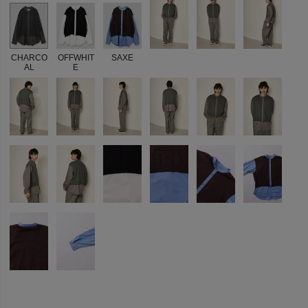
CHARCO
OFFWHIT
SAXE
AL
E