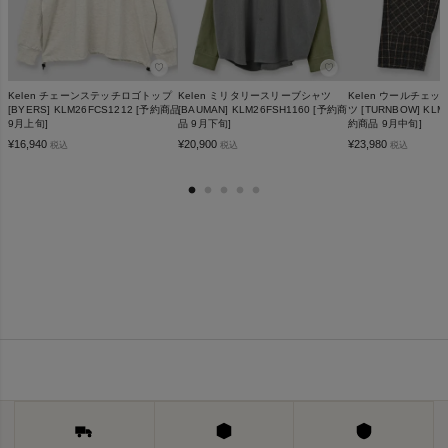
♡
♡
Kelen チェーンステッチロゴトップ
Kelen ミリタリースリーブシャツ
Kelen ウールチェ
[BYERS] KLM26FCS1212 [予約商品
[BAUMAN] KLM26FSH1160 [予約商
ツ [TURNBOW] KLM
9月上旬]
品 9月下旬]
約商品 9月中旬]
¥
16,940
¥
20,900
¥
23,980
税込
税込
税込