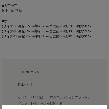
■入荷予定
9月中旬-下旬
■サイズ
(サイズ38)身幅67cm肩幅57cm着丈前76-後78cm袖丈58.5cm
(サイズ40)身幅69cm肩幅59cm着丈前78-後80cm袖丈59.5cm
(サイズ42)身幅71cm肩幅61cm着丈前80-後82cm袖丈60.5cm
" Kelen ケレン "
Kelenとは
ケレン(KELEN)は、日本のファッションブランド。
メンズ、レディースを展開する