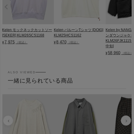
Kelen モックネックカットソー
Kelen バルーンTシャツ [DOIG]
Kelen by NA
[SEKER] KLM26SCS1168
KLM25HCS1162
ンダウンジャケット 
KLM26FJK1115
7,975
8,470
¥
¥
（税込）
（税込）
中旬]
58,960
¥
（税込）
ALSO VIEWED
一緒に見られている商品