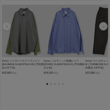
♡
♡
Kelen ミリタリースリーブシャツ
Kelen ノルディック刺繍シャツ
Kelen ウールチェ
[BAUMAN] KLM26FSH1160 [予約商
[EDDIE] KLM26FSH1161 [予約商品 9
ツ [TURNBOW] KLM
品 9月下旬]
月上旬]
約商品 9月中旬]
¥
20,900
¥
18,920
¥
23,980
税込
税込
税込