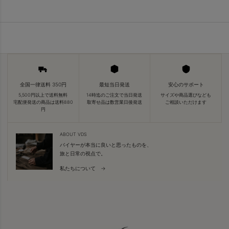
全国一律送料 350円
最短当日発送
安心のサポート
5,500円以上で送料無料
14時迄のご注文で当日発送
サイズや商品選びなども
宅配便発送の商品は送料880
取寄せ品は数営業日後発送
ご相談いただけます
円
ABOUT VDS
バイヤーが本当に良いと思ったものを、
旅と日常の視点で。
私たちについて →