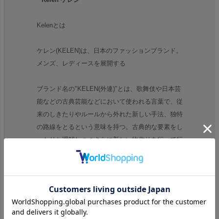
Kelenとは
ケレン(KELEN)は、日本のファッションブランド。
メンズ、レディースを展開する
ブランド名の"KELEN(外連)"とは、歌舞伎や日本芸
能などの古典芸能などにおいて使われる言葉で、従
来のしきたりやルールから外れた新しい手法、独特
の路線をとるという意味を持つ。古典的な要素をし
っかりと理解しつつさらに新しい物作りを行って行
きたいという思いが込められている。
メンズコンセプトは「伝統的な要素を理解し敬いつ
つも既成概念にとらわれない独自のプロダクトにア
ップデート。日常の中から生まれた実用性のアイデ
アと時代に添って融合、解体、再構築を繰り返し紡