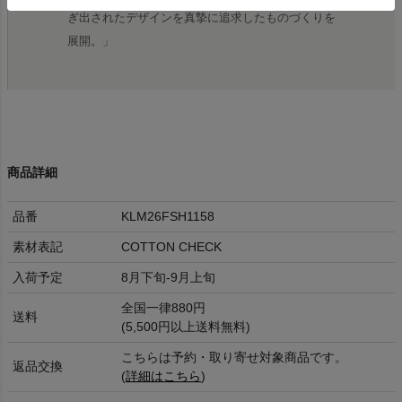
ぎ出されたデザインを真摯に追求したものづくりを
展開。」
商品詳細
品番
KLM26FSH1158
素材表記
COTTON CHECK
入荷予定
8月下旬-9月上旬
全国一律880円
送料
(5,500円以上送料無料)
こちらは予約・取り寄せ対象商品です。
返品交換
(
詳細はこちら
)