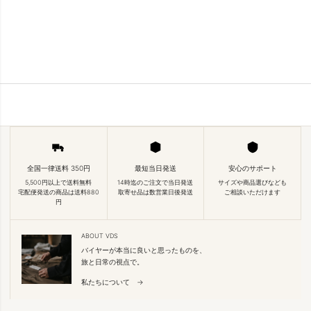
全国一律送料 350円
最短当日発送
安心のサポート
5,500円以上で送料無料
14時迄のご注文で当日発送
サイズや商品選びなども
宅配便発送の商品は送料880
取寄せ品は数営業日後発送
ご相談いただけます
円
ABOUT VDS
バイヤーが本当に良いと思ったものを、
旅と日常の視点で。
私たちについて →