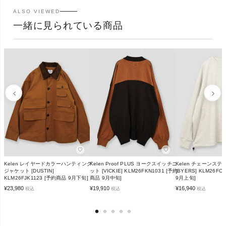
ALSO VIEWED
一緒に見られている商品
♡
♡
Kelen レイヤードカラーハンティング
Kelen Proof PLUS ヨークスイッチニ
Kelen チェーンス
ジャケット [DUSTIN]
ット [VICKIE] KLM26FKN1031 [予約
[BYERS] KLM26FC
KLM26FJK1123 [予約商品 9月下旬]
商品 9月中旬]
9月上旬]
¥
23,980
¥
19,910
¥
16,940
税込
税込
税込