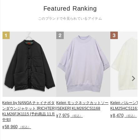
Featured Ranking
このブランドで今見られているアイテム
Kelen by NANGA チャイナボタ
Kelen モックネックカットソー
Kelen バルーンTシ
ンダウンジャケット [RICHTER]
[SEKER] KLM26SCS1168
KLM25HCS1162
KLM26FJK1115 [予約商品 11月
7,975
8,470
¥
¥
（税込）
（税込）
中旬]
58,960
¥
（税込）