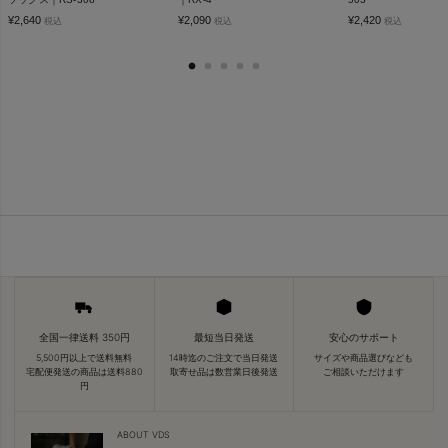
¥
2,640
¥
2,090
¥
2,420
税込
税込
税込
全国一律送料 350円
最短当日発送
安心のサポート
5,500円以上で送料無料
14時迄のご注文で当日発送
サイズや商品選びなども
宅配便発送の商品は送料880
取寄せ品は数営業日後発送
ご相談いただけます
円
ABOUT VDS