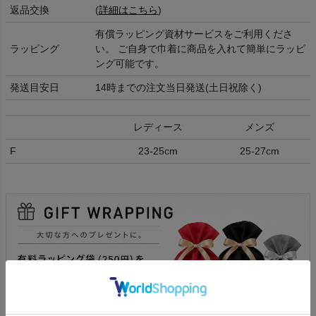
返品交換
(
詳細はこちら
)
有償ラッピング資材サービスをご利用くださ
ラッピング
い。 ご自身で巾着に商品を入れて簡単にラッピ
ング可能です。
発送目安日
14時までの注文当日発送(土日祝除く)
レディース
メンズ
F
23-25cm
25-27cm